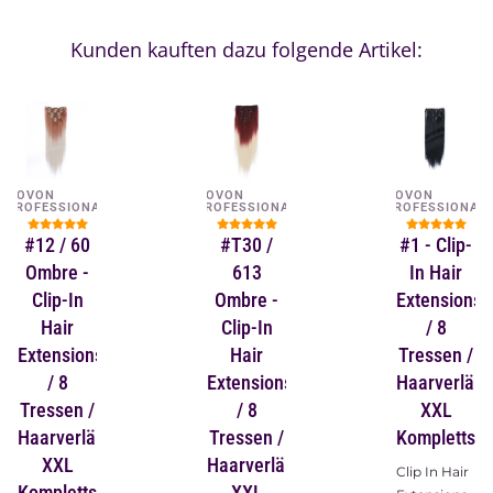
Kunden kauften dazu folgende Artikel:
NOVON
NOVON
NOVON
PROFESSIONAL
PROFESSIONAL
PROFESSIONAL
#12 / 60
#T30 /
#1 - Clip-
Ombre -
613
In Hair
Clip-In
Ombre -
Extensions
Hair
Clip-In
/ 8
Extensions
Hair
Tressen /
/ 8
Extensions
Haarverlän
Tressen /
/ 8
XXL
Haarverlängerung
Tressen /
Komplettset
XXL
Haarverlängerung
Clip In Hair
Komplettset
XXL