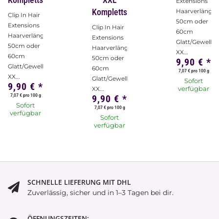
Extensions
Komplettset
Haarverlänge
Clip In Hair
50cm oder
Extensions
Clip In Hair
60cm
Haarverlängerung
Extensions
Glatt/Gewellt
50cm oder
Haarverlängerung
XX...
60cm
50cm oder
9,90 €
*
Glatt/Gewellt
60cm
7,07 € pro 100 g
XX...
Glatt/Gewellt
Sofort
9,90 €
*
verfügbar
XX...
7,07 € pro 100 g
9,90 €
*
Sofort
7,07 € pro 100 g
verfügbar
Sofort
verfügbar
SCHNELLE LIEFERUNG MIT DHL
Zuverlässig, sicher und in 1–3 Tagen bei dir.
ÖFFNUNGSZEITEN: