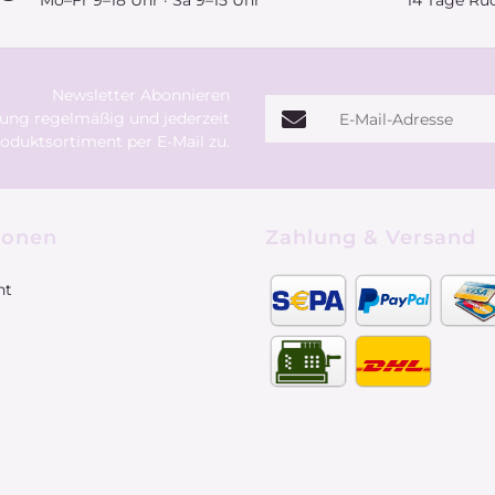
Mo–Fr 9–18 Uhr · Sa 9–15 Uhr
14 Tage Rü
Newsletter Abonnieren
E-Mail-Adresse
rung
regelmäßig und jederzeit
oduktsortiment per E-Mail zu.
ionen
Zahlung & Versand
ht