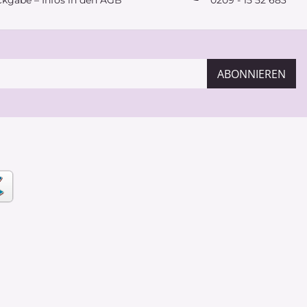
ckgabe – Infos in den AGB
0209 - 15 52 683
ABONNIEREN