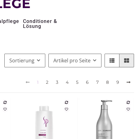
LEGE
alpflege
Conditioner &
Lösung
Sortierung
Artikel pro Seite
1
2
3
4
5
6
7
8
9