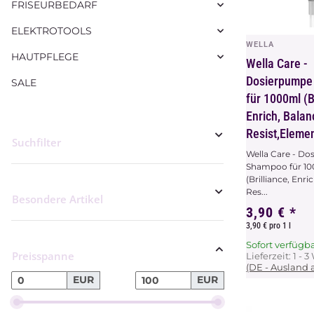
FRISEURBEDARF
ELEKTROTOOLS
WELLA
Vors
HAUTPFLEGE
Wella Care -
Dosierpumpe
SALE
für 1000ml (Br
Enrich, Balan
Resist,Eleme
Wella Care - D
Shampoo für 1
(Brilliance, Enri
Res...
3,90 €
*
3,90 € pro 1 l
Sofort verfügb
Preisspanne
Lieferzeit:
1 - 
(DE - Ausland
EUR
EUR