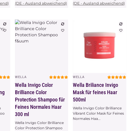
hend)
(DE - Ausland abweichend)
(DE - Ausland abweichend)
WELLA
WELLA
Vorschau
Vorschau
Wella Invigo Color
Wella Briliance Invigo
ing
Brilliance Color
Mask für feines Haar
Protection Shampoo für
500ml
Feines Normales Haar
h
Wella Invigo Color Brilliance
poo
300 ml
Vibrant Color Mask für Feines
Normales Haa...
Wella Invigo Color Brilliance
Color Protection Shampoo