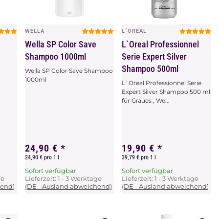
WELLA
L´OREAL
Vorschau
Vorschau
Wella SP Color Save
L`Oreal Professionnel
Shampoo 1000ml
Serie Expert Silver
Shampoo 500ml
Wella SP Color Save Shampoo
1000ml
L`Oreal Professionnel Serie
Expert Silver Shampoo 500 ml
für Graues , We...
24,90 €
*
19,90 €
*
24,90 € pro 1 l
39,79 € pro 1 l
Sofort verfügbar
Sofort verfügbar
ge
Lieferzeit:
1 - 3 Werktage
Lieferzeit:
1 - 3 Werktage
hend)
(DE - Ausland abweichend)
(DE - Ausland abweichend)