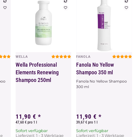
WELLA
FANOLA
Vorschau
Vorschau
Wella Professional
Fanola No Yellow
Elements Renewing
Shampoo 350 ml
Shampoo 250ml
poo
Fanola No Yellow Shampoo
300 ml
11,90 €
*
11,90 €
*
47,60 € pro 1 l
39,67 € pro 1 l
Sofort verfügbar
Sofort verfügbar
ge
Lieferzeit:
1 - 3 Werktage
Lieferzeit:
1 - 3 Werktage