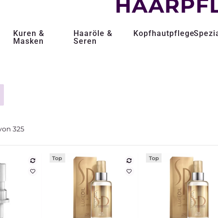
HAARPF
Kuren &
Haaröle &
Kopfhautpflege
Spezi
Masken
Seren
von
325
Top
Top