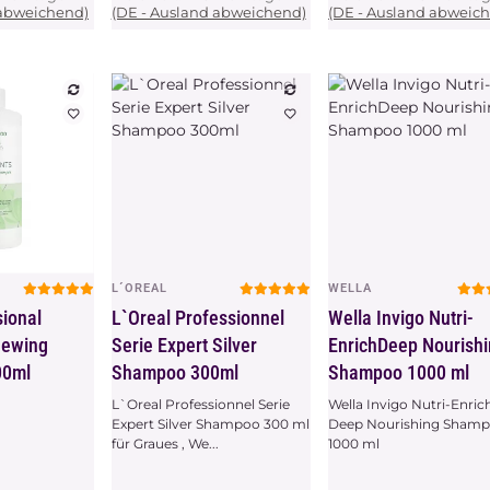
 abweichend)
(DE - Ausland abweichend)
(DE - Ausland abweic
L´OREAL
WELLA
chau
Vorschau
Vorschau
sional
L`Oreal Professionnel
Wella Invigo Nutri-
newing
Serie Expert Silver
EnrichDeep Nourish
00ml
Shampoo 300ml
Shampoo 1000 ml
L`Oreal Professionnel Serie
Wella Invigo Nutri-Enric
Expert Silver Shampoo 300 ml
Deep Nourishing Sham
für Graues , We...
1000 ml