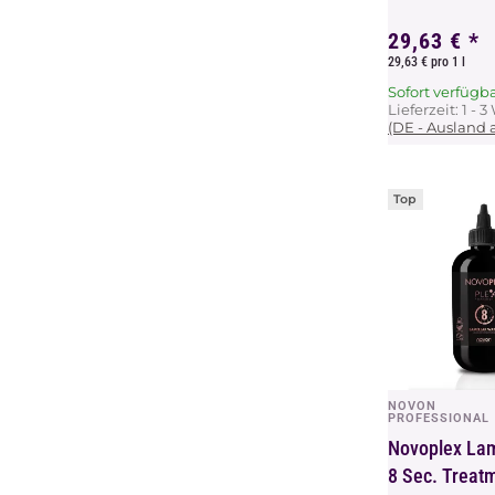
29,63 €
*
29,63 € pro 1 l
Sofort verfügb
Lieferzeit:
1 - 
(DE - Ausland
Top
NOVON
Vors
PROFESSIONAL
Novoplex Lam
8 Sec. Treat