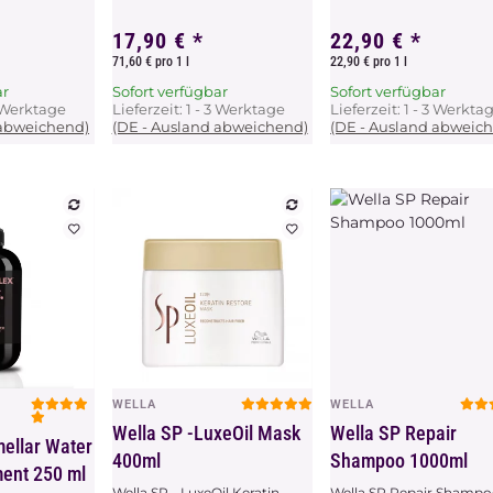
17,90 €
*
22,90 €
*
71,60 € pro 1 l
22,90 € pro 1 l
ar
Sofort verfügbar
Sofort verfügbar
3 Werktage
Lieferzeit:
1 - 3 Werktage
Lieferzeit:
1 - 3 Werkta
 abweichend)
(DE - Ausland abweichend)
(DE - Ausland abweic
WELLA
WELLA
chau
Vorschau
Vorschau
Wella SP -LuxeOil Mask
Wella SP Repair
ellar Water
400ml
Shampoo 1000ml
ment 250 ml
Wella SP - LuxeOil Keratin
Wella SP Repair Shamp