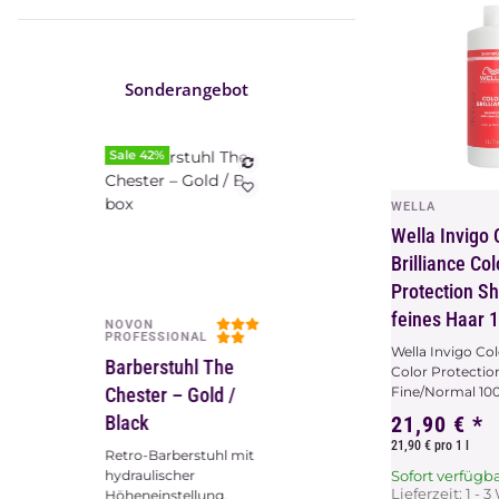
Sonderangebot
Sale 42%
WELLA
Vors
Wella Invigo 
Brilliance Col
Protection S
feines Haar 
NOVON
Vorschau
PROFESSIONAL
Wella Invigo Col
Barberstuhl The
Color Protecti
Fine/Normal 1000
Chester – Gold /
21,90 €
*
Black
21,90 € pro 1 l
Retro-Barberstuhl mit
Sofort verfügb
hydraulischer
Lieferzeit:
1 - 
Höheneinstellung,