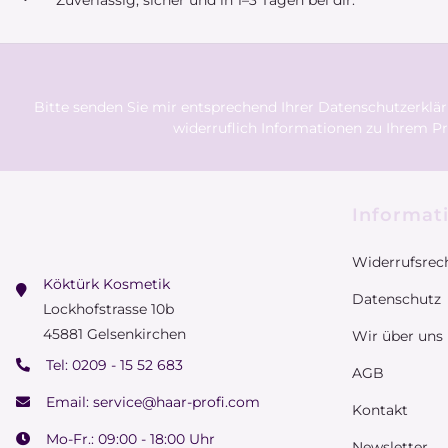
Zuverlässig, sicher und in 1–3 Tagen bei dir.
Bitte senden Sie mir entsprechend Ihrer
Datenschutzerklä
widerruflich Informationen zu Ihrem Pr
Informat
Widerrufsrec
Köktürk Kosmetik
Datenschutz
Lockhofstrasse 10b
45881 Gelsenkirchen
Wir über uns
Tel:
0209 - 15 52 683
AGB
Email:
service@haar-profi.com
Kontakt
Mo-Fr.: 09:00 - 18:00 Uhr
Newsletter