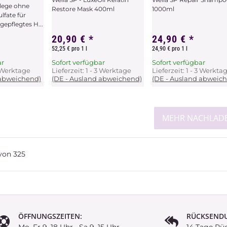
lege ohne
Restore Mask 400ml
1000ml
lfate für
gepflegtes H...
20,90 €
*
24,90 €
*
52,25 € pro 1 l
24,90 € pro 1 l
ar
Sofort verfügbar
Sofort verfügbar
3 Werktage
Lieferzeit:
1 - 3 Werktage
Lieferzeit:
1 - 3 Werkta
 abweichend)
(DE - Ausland abweichend)
(DE - Ausland abweic
MEHR NACHLAD
von
325
ÖFFNUNGSZEITEN:
RÜCKSEND