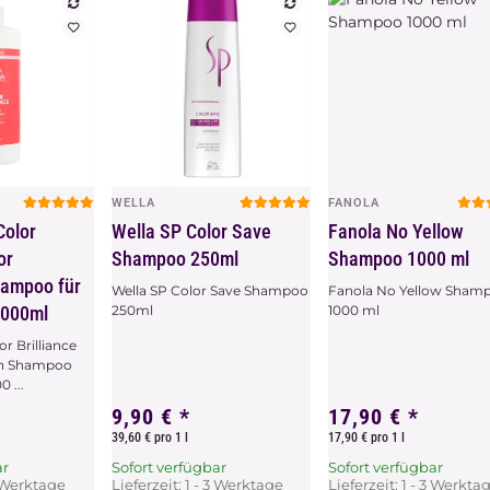
WELLA
FANOLA
chau
Vorschau
Vorschau
Color
Wella SP Color Save
Fanola No Yellow
or
Shampoo 250ml
Shampoo 1000 ml
hampoo für
Wella SP Color Save Shampoo
Fanola No Yellow Sham
1000ml
250ml
1000 ml
or Brilliance
on Shampoo
 ...
9,90 €
*
17,90 €
*
39,60 € pro 1 l
17,90 € pro 1 l
ar
Sofort verfügbar
Sofort verfügbar
3 Werktage
Lieferzeit:
1 - 3 Werktage
Lieferzeit:
1 - 3 Werkta