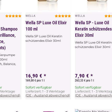
WELLA
WELLA
chau
Vorschau
Vorschau
Wella SP Luxe Oil Elixir
Wella SP - Luxe Oil
 Shampoo
100 ml
Keratin schützendes
illiance,
Elixir 30ml
Wella SP Luxe Oil Keratin
ce,
schützendes Elixir 30ml
Wella SP Luxe Oil Keratin
nts)
schützendes Elixir 30ml
osierpumpe
000ml
ch, Balance,
16,90 €
*
7,90 €
*
169,00 € pro 1 l
263,33 € pro 1 l
ar
Sofort verfügbar
Sofort verfügbar
3 Werktage
Lieferzeit:
1 - 3 Werktage
Lieferzeit:
1 - 3 Werkta
 abweichend)
(DE - Ausland abweichend)
(DE - Ausland abweic