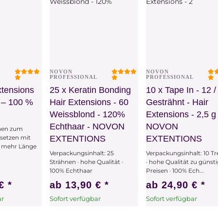
NOVON
NOVON
chau
Vorschau
Vorschau
L
PROFESSIONAL
PROFESSIONAL
xtensions
25 x Keratin Bonding
10 x Tape In - 12 
 – 100 %
Hair Extensions - 60
Gesträhnt - Hair
Weissblond - 120%
Extensions - 2,5 g 
Echthaar - NOVON
NOVON
nen zum
setzen mit
EXTENTIONS
EXTENTIONS
r mehr Länge
Verpackungsinhalt: 25
Verpackungsinhalt: 10 T
Strähnen · hohe Qualität ·
· hohe Qualität zu günst
100% Echthaar
Preisen · 100% Ech...
 €
*
ab
13,90 €
*
ab
24,90 €
*
ar
Sofort verfügbar
Sofort verfügbar
hat
x
Dieser Artikel hat
x
Dieser Artikel hat