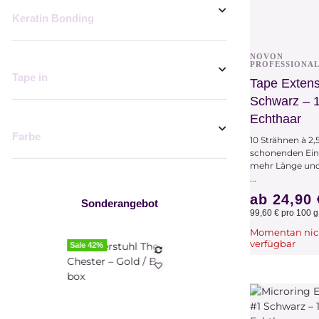
Keratin Bonding
NOVON
Vors
PROFESSIONA
Tape in
Tape Extens
Schwarz – 
Echthaar
Farbe
10 Strähnen à 2
schonenden Eink
mehr Länge und
...
ab
24,90
Sonderangebot
99,60 € pro 100 g
Momentan nic
verfügbar
Sale 42%
Zum Ar