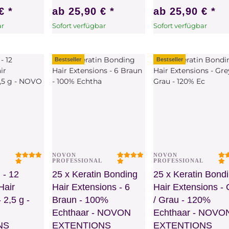
 €
*
ab
25,90 €
*
ab
25,90 €
*
ar
Sofort verfügbar
Sofort verfügbar
hat
x
Dieser Artikel hat
x
Dieser Artikel hat
ählen Sie
Variationen. Wählen Sie
Variationen. Wählen Sie
ünschte
bitte die gewünschte
bitte die gewünschte
Bestseller
Bestseller
Variation aus.
Variation aus.
NOVON
NOVON
chau
Vorschau
Vorschau
L
PROFESSIONAL
PROFESSIONAL
 - 12
25 x Keratin Bonding
25 x Keratin Bond
Hair
Hair Extensions - 6
Hair Extensions -
 2,5 g -
Braun - 100%
/ Grau - 120%
Echthaar - NOVON
Echthaar - NOVO
NS
EXTENTIONS
EXTENTIONS