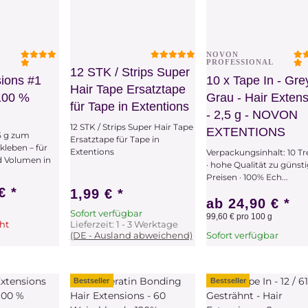
NOVON
chau
Vorschau
Vorschau
L
PROFESSIONAL
12 STK / Strips Super
ions #1
10 x Tape In - Grey
Hair Tape Ersatztape
100 %
Grau - Hair Exten
für Tape in Extentions
- 2,5 g - NOVON
12 STK / Strips Super Hair Tape
EXTENTIONS
,5 g zum
Ersatztape für Tape in
leben – für
Extentions
Verpackungsinhalt: 10 T
 Volumen in
· hohe Qualität zu günst
Preisen · 100% Ech...
 €
*
1,99 €
*
ab
24,90 €
*
Sofort verfügbar
99,60 € pro 100 g
ht
Lieferzeit:
1 - 3 Werktage
(DE - Ausland abweichend)
Sofort verfügbar
tikel
x
Dieser Artikel hat
Variationen. Wählen Sie
bitte die gewünschte
Bestseller
Bestseller
Variation aus.