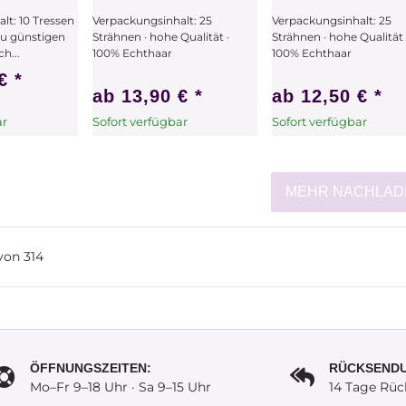
lt: 10 Tressen
Verpackungsinhalt: 25
Verpackungsinhalt: 25
zu günstigen
Strähnen · hohe Qualität ·
Strähnen · hohe Qualität 
h...
100% Echthaar
100% Echthaar
 €
*
ab
13,90 €
*
ab
12,50 €
*
ar
Sofort verfügbar
Sofort verfügbar
hat
x
Dieser Artikel hat
x
Dieser Artikel hat
ählen Sie
Variationen. Wählen Sie
Variationen. Wählen Sie
ünschte
bitte die gewünschte
bitte die gewünschte
MEHR NACHLAD
Variation aus.
Variation aus.
von
314
ÖFFNUNGSZEITEN:
RÜCKSEND
Mo–Fr 9–18 Uhr · Sa 9–15 Uhr
14 Tage Rüc