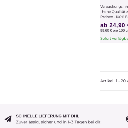
Verpackungsinha
· hohe Qualität 
Preisen · 100% Ec
ab
24,90
99,60 € pro 100 g
Sofort verfügb
x
Dieser Artikel 
Variationen. W
bitte die gew
Variation aus.
Artikel
1
-
20
SCHNELLE LIEFERUNG MIT DHL
Zuverlässig, sicher und in 1–3 Tagen bei dir.