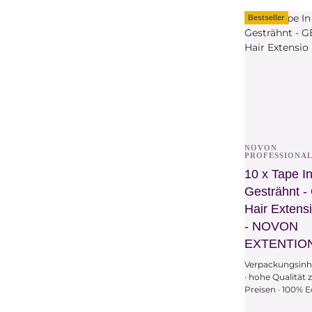
Variationen. W
bitte die gew
Bestseller
Variation aus.
NOVON
Vors
PROFESSIONA
10 x Tape In
Gesträhnt 
Hair Extensi
- NOVON
EXTENTIO
Verpackungsinha
· hohe Qualität z
Preisen · 100% 