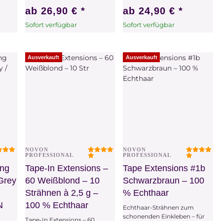
ab
26,90 €
*
ab
24,90 €
*
Sofort verfügbar
Sofort verfügbar
x
Dieser Artikel hat
x
Dieser Artikel hat
Variationen. Wählen Sie
Variationen. Wählen Sie
bitte die gewünschte
bitte die gewünschte
Ausverkauft
Ausverkauft
Variation aus.
Variation aus.
NOVON
NOVON
Vorschau
Vorschau
PROFESSIONAL
PROFESSIONAL
ing
Tape-In Extensions –
Tape Extensions #1b
 Grey
60 Weißblond – 10
Schwarzbraun – 100
Strähnen à 2,5 g –
% Echthaar
N
100 % Echthaar
Echthaar-Strähnen zum
schonenden Einkleben – für
Tape-In Extensions – 60