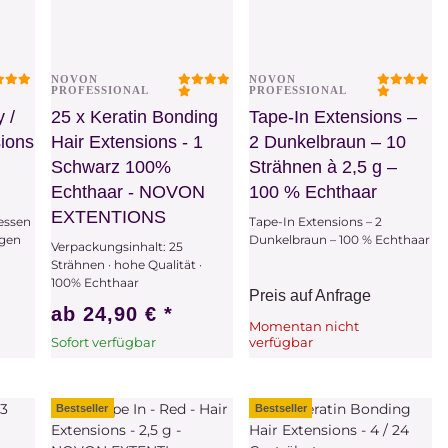
NOVON
NOVON
Vorschau
Vorschau
PROFESSIONAL
PROFESSIONAL
 /
25 x Keratin Bonding
Tape-In Extensions –
sions
Hair Extensions - 1
2 Dunkelbraun – 10
Schwarz 100%
Strähnen à 2,5 g –
Echthaar - NOVON
100 % Echthaar
EXTENTIONS
ressen
Tape-In Extensions – 2
igen
Dunkelbraun – 100 % Echthaar
Verpackungsinhalt: 25
Strähnen · hohe Qualität ·
100% Echthaar
Preis auf Anfrage
ab
24,90 €
*
Momentan nicht
Sofort verfügbar
verfügbar
Zum Artikel
x
Dieser Artikel hat
Variationen. Wählen Sie
bitte die gewünschte
Bestseller
Bestseller
Variation aus.