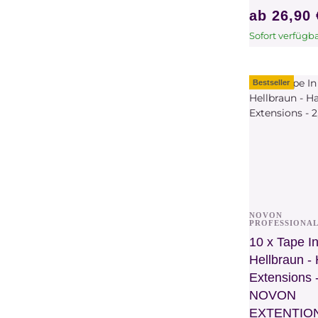
ab
26,90
Sofort verfügb
x
Dieser Artikel 
Variationen. W
bitte die gew
Bestseller
Variation aus.
NOVON
Vors
PROFESSIONA
10 x Tape In
Hellbraun - 
Extensions -
NOVON
EXTENTIO