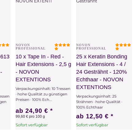
NOVON
NOVON
Vorschau
Vorschau
PROFESSIONAL
PROFESSIONAL
/ 613
10 x Tape In - Red -
25 x Keratin Bonding
Hair Extensions - 2,5 g
Hair Extensions - 4 /
-
- NOVON
24 Gesträhnt - 120%
EXTENTIONS
Echthaar - NOVON
EXTENTIONS
Verpackungsinhalt: 10 Tressen
· hohe Qualität zu günstigen
ressen
Verpackungsinhalt: 25
Preisen · 100% Ech...
igen
Strähnen · hohe Qualität ·
100% Echthaar
ab
24,90 €
*
ab
12,50 €
*
99,60 € pro 100 g
Sofort verfügbar
Sofort verfügbar
x
Dieser Artikel hat
x
Dieser Artikel hat