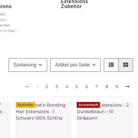
n
Extensions
sions
Zubehör
Hair
ns –
isches
-In Hair...
Sortierung
Artikel pro Seite
1
2
3
4
5
6
7
8
9
Bestseller
Ausverkauft