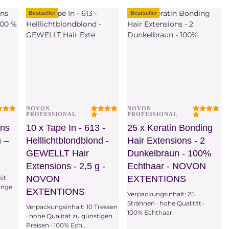
Variationen. Wählen Sie
Variationen. Wählen Sie
bitte die gewünschte
bitte die gewünschte
Bestseller
Bestseller
Variation aus.
Variation aus.
NOVON
NOVON
Vorschau
Vorschau
PROFESSIONAL
PROFESSIONAL
ons
10 x Tape In - 613 -
25 x Keratin Bonding
 –
Helllichtblondblond -
Hair Extensions - 2
GEWELLT Hair
Dunkelbraun - 100%
Extensions - 2,5 g -
Echthaar - NOVON
it
NOVON
EXTENTIONS
änge
EXTENTIONS
Verpackungsinhalt: 25
Strähnen · hohe Qualität ·
Verpackungsinhalt: 10 Tressen
100% Echthaar
· hohe Qualität zu günstigen
Preisen · 100% Ech...