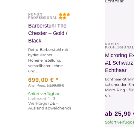
NOVON
Vorschau
PROFESSIONAL
Barberstuhl The
Chester – Gold /
Black
NOVON
Vors
PROFESSIONA
Retro-Barberstuhl mit
Microring E
hydraulischer
Höheneinstellung,
#1 Schwarz
verstellbarer Lehne
Echthaar
und...
699,00 €
*
Echthaar-Sträh
schonenden Ein
Alter Preis:
1.199,00 €
Micro-Ring – fü
Sofort verfügbar
un...
Lieferzeit:
1 - 3
Werktage
(DE -
Ausland abweichend)
ab
25,90
Sofort verfügb
x
Dieser Artikel 