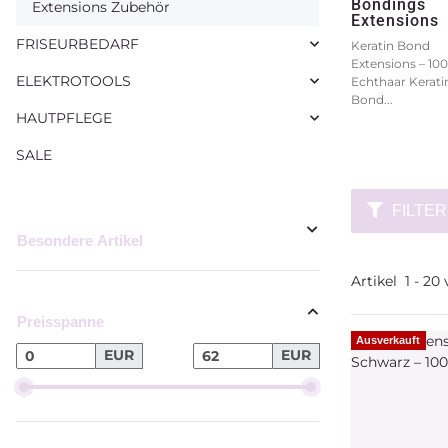
Bondings
Extensions Zubehör
Extensions
FRISEURBEDARF
Keratin Bond
Extensions – 10
ELEKTROTOOLS
Echthaar Kerati
Bond...
HAUTPFLEGE
SALE
FILTER
Artikel
1
-
20
Preisspanne
Ausverkauft
EUR
EUR