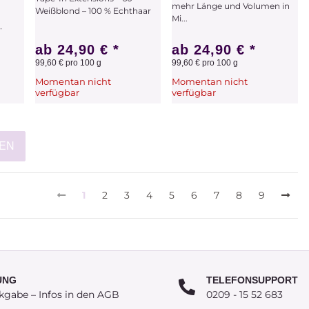
mehr Länge und Volumen in
Weißblond – 100 % Echthaar
Mi...
·
ab
24,90 €
*
ab
24,90 €
*
99,60 € pro 100 g
99,60 € pro 100 g
Momentan nicht
Momentan nicht
verfügbar
verfügbar
Zum Artikel
Zum Artikel
EN
1
2
3
4
5
6
7
8
9
UNG
TELEFONSUPPORT
kgabe – Infos in den AGB
0209 - 15 52 683