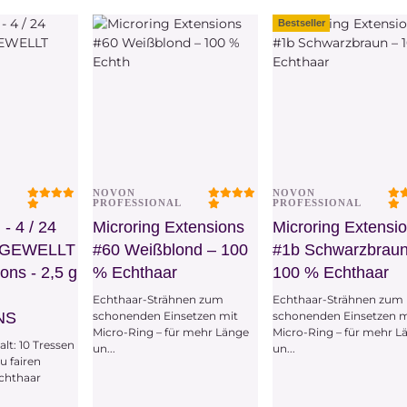
ählen Sie
Variationen. Wählen Sie
Variationen. Wählen Sie
ünschte
bitte die gewünschte
bitte die gewünschte
Bestseller
Variation aus.
Variation aus.
NOVON
NOVON
chau
Vorschau
Vorschau
L
PROFESSIONAL
PROFESSIONAL
 - 4 / 24
Microring Extensions
Microring Extensi
- GEWELLT
#60 Weißblond – 100
#1b Schwarzbraun
ons - 2,5 g
% Echthaar
100 % Echthaar
Echthaar-Strähnen zum
Echthaar-Strähnen zum
NS
schonenden Einsetzen mit
schonenden Einsetzen m
Micro-Ring – für mehr Länge
Micro-Ring – für mehr L
lt: 10 Tressen
un...
un...
u fairen
Echthaar