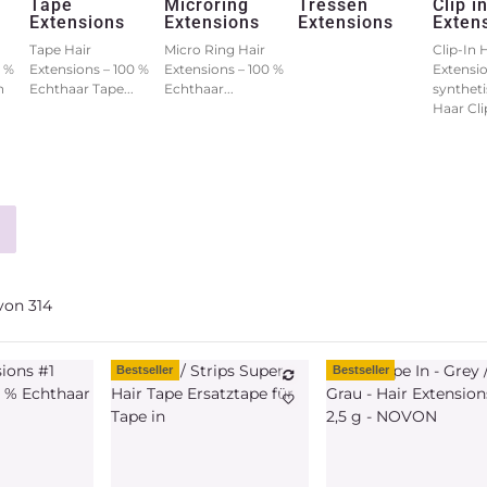
Tape
Microring
Tressen
Clip i
Extensions
Extensions
Extensions
Exten
Tape Hair
Micro Ring Hair
Clip-In 
0 %
Extensions – 100 %
Extensions – 100 %
Extensio
n
Echthaar Tape...
Echthaar...
synthet
Haar Clip
von
314
Bestseller
Bestseller