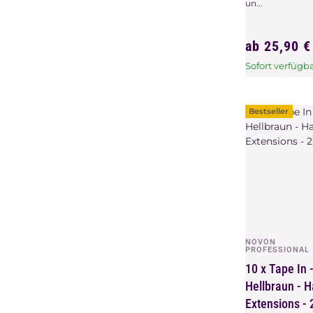
un...
ab
25,90 
Sofort verfügb
x
Dieser Artikel 
Variationen. W
bitte die gew
Bestseller
Variation aus.
NOVON
Vors
PROFESSIONAL
10 x Tape In 
Hellbraun - H
Extensions - 2