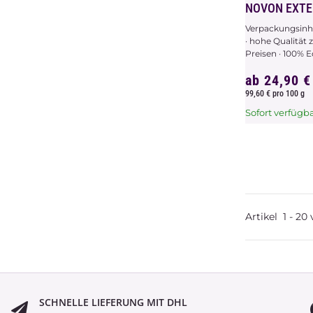
NOVON EXTE
Verpackungsinha
· hohe Qualität 
Preisen · 100% Ec
ab
24,90 
99,60 € pro 100 g
Sofort verfügb
x
Dieser Artikel 
Variationen. W
bitte die gew
Variation aus.
Artikel
1
-
20
SCHNELLE LIEFERUNG MIT DHL