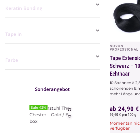
Keratin Bonding
Tape in
NOVON
Vors
PROFESSIONAL
Tape Extensi
Farbe
Schwarz – 1
Echthaar
10 Strähnen à 2
Sonderangebot
schonenden Eink
mehr Länge und
...
ab
24,90 
Sale 42%
99,60 € pro 100 g
Momentan nic
verfügbar