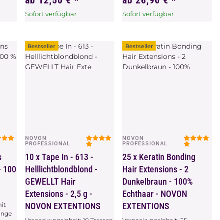
ab
12,50 €
*
ab
26,90 €
*
Sofort verfügbar
Sofort verfügbar
x
Dieser Artikel hat
x
Dieser Artikel hat
Variationen. Wählen Sie
Variationen. Wählen Sie
bitte die gewünschte
bitte die gewünschte
Bestseller
Bestseller
Variation aus.
Variation aus.
NOVON
NOVON
Vorschau
Vorschau
PROFESSIONAL
PROFESSIONAL
s
10 x Tape In - 613 -
25 x Keratin Bonding
– 100
Helllichtblondblond -
Hair Extensions - 2
GEWELLT Hair
Dunkelbraun - 100%
Extensions - 2,5 g -
Echthaar - NOVON
it
NOVON EXTENTIONS
EXTENTIONS
änge