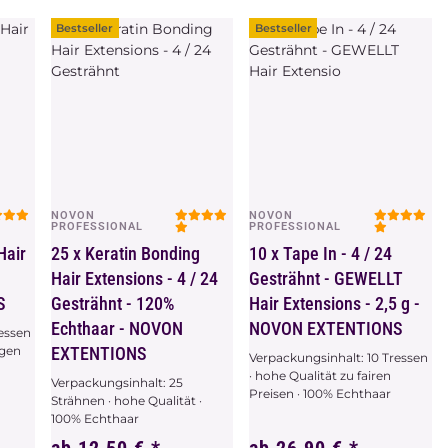
Zum Artikel
x
Variationen. Wählen Sie
bitte die gewünschte
Bestseller
Bestseller
Variation aus.
NOVON
NOVON
Vorschau
Vorschau
PROFESSIONAL
PROFESSIONAL
Hair
25 x Keratin Bonding
10 x Tape In - 4 / 24
Hair Extensions - 4 / 24
Gesträhnt - GEWELLT
S
Gesträhnt - 120%
Hair Extensions - 2,5 g -
Echthaar - NOVON
NOVON EXTENTIONS
ressen
igen
EXTENTIONS
Verpackungsinhalt: 10 Tressen
· hohe Qualität zu fairen
Verpackungsinhalt: 25
Preisen · 100% Echthaar
Strähnen · hohe Qualität ·
100% Echthaar