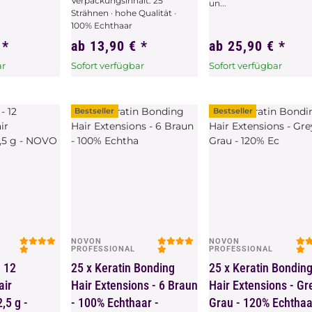
Verpackungsinhalt: 25
un...
Strähnen · hohe Qualität ·
100% Echthaar
€
*
ab
13,90 €
*
ab
25,90 €
*
ar
Sofort verfügbar
Sofort verfügbar
hat
x
Dieser Artikel hat
x
Dieser Artikel hat
ählen Sie
Variationen. Wählen Sie
Variationen. Wählen Sie
ünschte
bitte die gewünschte
bitte die gewünschte
Bestseller
Bestseller
Variation aus.
Variation aus.
NOVON
NOVON
chau
Vorschau
Vorschau
PROFESSIONAL
PROFESSIONAL
- 12
25 x Keratin Bonding
25 x Keratin Bondin
air
Hair Extensions - 6 Braun
Hair Extensions - Gr
,5 g -
- 100% Echthaar -
Grau - 120% Echthaa