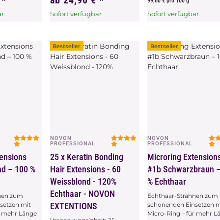
€
*
ab
24,90 €
*
99,60 € pro 100 g
ar
Sofort verfügbar
Sofort verfügbar
hat
x
Dieser Artikel hat
x
Dieser Artikel hat
ählen Sie
Variationen. Wählen Sie
Variationen. Wählen Sie
ünschte
bitte die gewünschte
bitte die gewünschte
Bestseller
Bestseller
Variation aus.
Variation aus.
NOVON
NOVON
chau
Vorschau
Vorschau
PROFESSIONAL
PROFESSIONAL
tensions
25 x Keratin Bonding
Microring Extension
d – 100 %
Hair Extensions - 60
#1b Schwarzbraun 
Weissblond - 120%
% Echthaar
Echthaar - NOVON
nen zum
Echthaar-Strähnen zum
setzen mit
EXTENTIONS
schonenden Einsetzen m
r mehr Länge
Micro-Ring – für mehr L