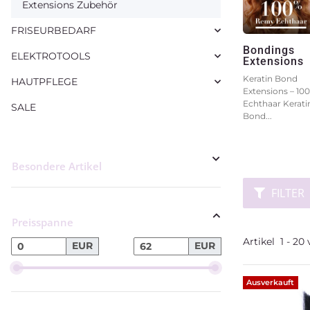
Extensions Zubehör
FRISEURBEDARF
Bondings
ELEKTROTOOLS
Extensions
Keratin Bond
HAUTPFLEGE
Extensions – 10
Echthaar Kerati
SALE
Bond...
FILTER
Preisspanne
Artikel
1
-
20
EUR
EUR
Ausverkauft