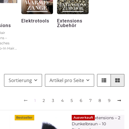
n
Elektrotools
Extensions
sions
Zubehör
Hair
ns –
isches
-In Hair...
Sortierung
Artikel pro Seite
1
2
3
4
5
6
7
8
9
Bestseller
Ausverkauft