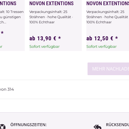
NTIONS
NOVON EXTENTIONS
NOVON EXTENTION
lt: 10 Tressen
Verpackungsinhalt: 25
Verpackungsinhalt: 25
zu günstigen
Strähnen · hohe Qualität ·
Strähnen · hohe Qualität 
h...
100% Echthaar
100% Echthaar
€
*
ab
13,90 €
*
ab
12,50 €
*
ar
Sofort verfügbar
Sofort verfügbar
hat
x
Dieser Artikel hat
x
Dieser Artikel hat
ählen Sie
Variationen. Wählen Sie
Variationen. Wählen Sie
ünschte
bitte die gewünschte
bitte die gewünschte
MEHR NACHLAD
Variation aus.
Variation aus.
von
314
ÖFFNUNGSZEITEN:
RÜCKSEND