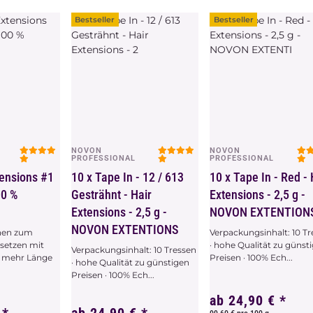
tikel
x
Variationen. Wählen Sie
bitte die gewünschte
Bestseller
Bestseller
Variation aus.
NOVON
NOVON
chau
Vorschau
Vorschau
PROFESSIONAL
PROFESSIONAL
tensions #1
10 x Tape In - 12 / 613
10 x Tape In - Red - 
00 %
Gesträhnt - Hair
Extensions - 2,5 g -
Extensions - 2,5 g -
NOVON EXTENTION
NOVON EXTENTIONS
nen zum
Verpackungsinhalt: 10 T
setzen mit
· hohe Qualität zu günst
Verpackungsinhalt: 10 Tressen
r mehr Länge
Preisen · 100% Ech...
· hohe Qualität zu günstigen
Preisen · 100% Ech...
ab
24,90 €
*