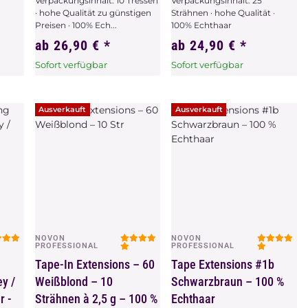
Verpackungsinhalt: 10 Tressen
Verpackungsinhalt: 25
· hohe Qualität zu günstigen
Strähnen · hohe Qualität ·
Preisen · 100% Ech...
100% Echthaar
ab
26,90 €
*
ab
24,90 €
*
Sofort verfügbar
Sofort verfügbar
x
Dieser Artikel hat
x
Dieser Artikel hat
Variationen. Wählen Sie
Variationen. Wählen Sie
bitte die gewünschte
bitte die gewünschte
Ausverkauft
Ausverkauft
Variation aus.
Variation aus.
NOVON
NOVON
Vorschau
Vorschau
PROFESSIONAL
PROFESSIONAL
g
Tape-In Extensions – 60
Tape Extensions #1b
ey /
Weißblond – 10
Schwarzbraun – 100 %
r -
Strähnen à 2,5 g – 100 %
Echthaar