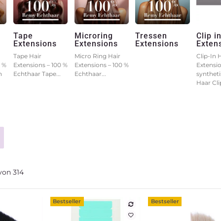
Tape
Microring
Tressen
Clip i
Extensions
Extensions
Extensions
Exten
Tape Hair
Micro Ring Hair
Clip-In 
0 %
Extensions – 100 %
Extensions – 100 %
Extensio
n
Echthaar Tape...
Echthaar...
synthet
Haar Clip
von
314
Bestseller
Bestseller