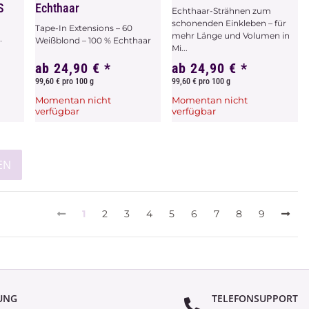
S
Echthaar
Echthaar-Strähnen zum
schonenden Einkleben – für
Tape-In Extensions – 60
mehr Länge und Volumen in
·
Weißblond – 100 % Echthaar
Mi...
ab
24,90 €
*
ab
24,90 €
*
99,60 € pro 100 g
99,60 € pro 100 g
Momentan nicht
Momentan nicht
verfügbar
verfügbar
Zum Artikel
Zum Artikel
EN
1
2
3
4
5
6
7
8
9
UNG
TELEFONSUPPORT