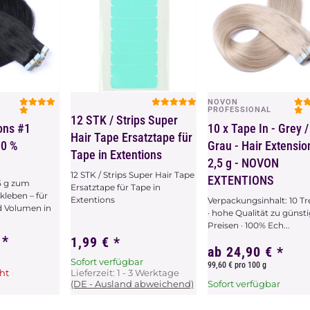
NOVON
chau
Vorschau
Vorschau
PROFESSIONAL
12 STK / Strips Super
ons #1
10 x Tape In - Grey /
Hair Tape Ersatztape für
00 %
Grau - Hair Extensio
Tape in Extentions
2,5 g - NOVON
12 STK / Strips Super Hair Tape
EXTENTIONS
,5 g zum
Ersatztape für Tape in
leben – für
Extentions
Verpackungsinhalt: 10 T
 Volumen in
· hohe Qualität zu günst
Preisen · 100% Ech...
€
*
1,99 €
*
ab
24,90 €
*
Sofort verfügbar
99,60 € pro 100 g
ht
Lieferzeit:
1 - 3 Werktage
(DE - Ausland abweichend)
Sofort verfügbar
Dieser Artikel hat