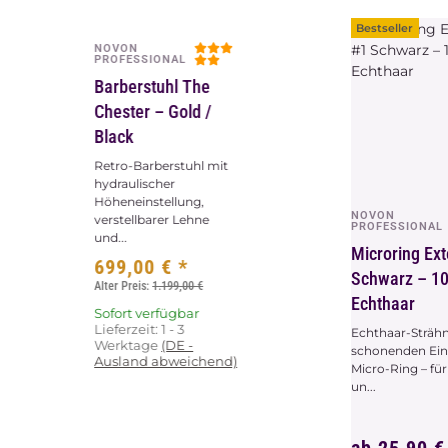
Zum Ar
Bestseller
NOVON
Vorschau
PROFESSIONAL
Barberstuhl The
Chester – Gold /
Black
Retro-Barberstuhl mit
hydraulischer
Höheneinstellung,
NOVON
Vors
verstellbarer Lehne
PROFESSIONAL
und...
Microring Ex
699,00 €
*
Schwarz – 1
Alter Preis:
1.199,00 €
Echthaar
Sofort verfügbar
Lieferzeit:
1 - 3
Echthaar-Sträh
Werktage
(DE -
schonenden Ein
Ausland abweichend)
Micro-Ring – fü
un...