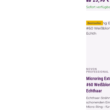
ab
25,90 
Sofort verfügb
x
Dieser Artikel 
Variationen. W
bitte die gew
Bestseller
Variation aus.
NOVON
Vors
PROFESSIONAL
Microring Ex
#60 Weißblon
Echthaar
Echthaar-Sträh
schonenden Ein
Micro-Ring – fü