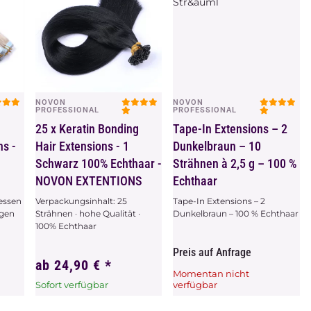
NOVON
NOVON
Vorschau
Vorschau
PROFESSIONAL
PROFESSIONAL
25 x Keratin Bonding
Tape-In Extensions – 2
ns -
Hair Extensions - 1
Dunkelbraun – 10
Schwarz 100% Echthaar -
Strähnen à 2,5 g – 100 %
NOVON EXTENTIONS
Echthaar
ressen
Verpackungsinhalt: 25
Tape-In Extensions – 2
igen
Strähnen · hohe Qualität ·
Dunkelbraun – 100 % Echthaar
100% Echthaar
Preis auf Anfrage
ab
24,90 €
*
Momentan nicht
Sofort verfügbar
verfügbar
Dieser Artikel hat