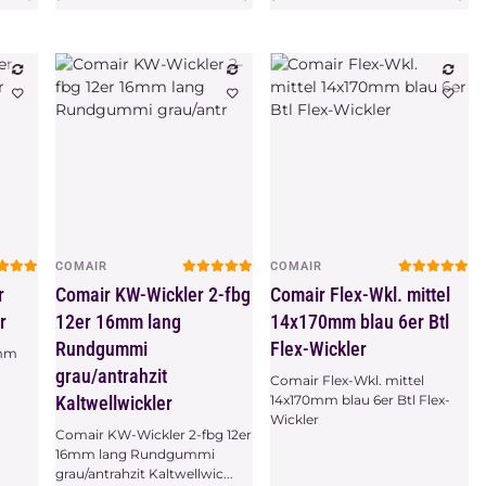
COMAIR
COMAIR
Vorschau
Vorschau
r
Comair KW-Wickler 2-fbg
Comair Flex-Wkl. mittel
r
12er 16mm lang
14x170mm blau 6er Btl
Rundgummi
Flex-Wickler
3mm
grau/antrahzit
Comair Flex-Wkl. mittel
Kaltwellwickler
14x170mm blau 6er Btl Flex-
Wickler
Comair KW-Wickler 2-fbg 12er
16mm lang Rundgummi
grau/antrahzit Kaltwellwic...