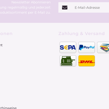
Newsletter Abonnieren
E-Mail-Adresse
rung
regelmäßig und jederzeit
oduktsortiment per E-Mail zu.
ionen
Zahlung & Versand
ht
tzhinweise