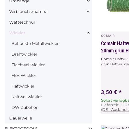
Umhänge
Verbrauchsmaterial
Watteschnur
Wickler
COMAIR
Vors
Comair Haftw
Beflockte Metallwickler
20mm grün Ha
Drahtwickler
Comair Haftwkl
grün Haftwickle
Flachwellwickler
Flex Wickler
Haftwickler
3,50 €
*
Kaltwellwickler
Sofort verfügb
Lieferzeit:
1 - 
DW Zubehör
(DE - Ausland
Dauerwelle
ELEKTROTOOLS