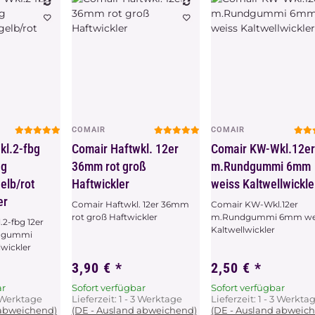
COMAIR
COMAIR
chau
Vorschau
Vorschau
kl.2-fbg
Comair Haftwkl. 12er
Comair KW-Wkl.12e
ng
36mm rot groß
m.Rundgummi 6mm
elb/rot
Haftwickler
weiss Kaltwellwickle
er
Comair Haftwkl. 12er 36mm
Comair KW-Wkl.12er
rot groß Haftwickler
m.Rundgummi 6mm we
2-fbg 12er
Kaltwellwickler
dgummi
lwickler
3,90 €
*
2,50 €
*
ar
Sofort verfügbar
Sofort verfügbar
3 Werktage
Lieferzeit:
1 - 3 Werktage
Lieferzeit:
1 - 3 Werkta
 abweichend)
(DE - Ausland abweichend)
(DE - Ausland abweic