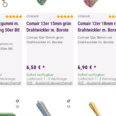
COMAIR
COMAIR
chau
Vorschau
Vorschau
tzgummi m.
Comair 12er 15mm grün
Comair 12er 18mm r
ng 50er Btl
Drahtwickler m. Borste
Drahtwickler m. Bor
Comair 12er 15mm grün
Comair 12er 18mm rot
Drahtwickler m. Borste
Drahtwickler m. Borste
gummi m.
 50er Btl
6,50 €
*
6,90 €
*
ar
Sofort verfügbar
Sofort verfügbar
3 Werktage
Lieferzeit:
1 - 3 Werktage
Lieferzeit:
1 - 3 Werkta
 abweichend)
(DE - Ausland abweichend)
(DE - Ausland abweic