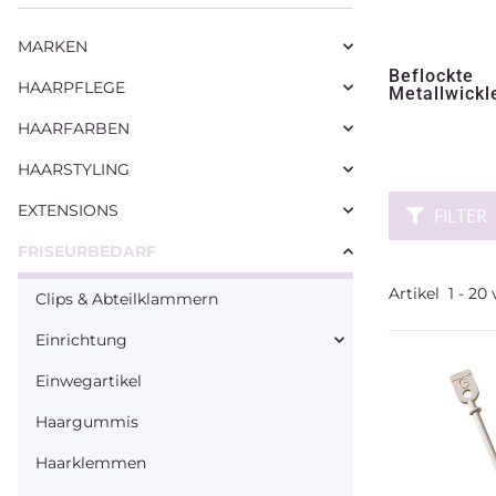
MARKEN
Beflockte
HAARPFLEGE
Metallwickl
HAARFARBEN
HAARSTYLING
EXTENSIONS
FILTER
FRISEURBEDARF
Artikel
1
-
20
Clips & Abteilklammern
Einrichtung
Einwegartikel
Haargummis
Haarklemmen