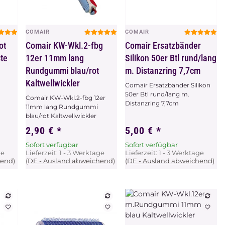
COMAIR
COMAIR
Vorschau
Vorschau
ot
Comair KW-Wkl.2-fbg
Comair Ersatzbänder
ste
12er 11mm lang
Silikon 50er Btl rund/lang
Rundgummi blau/rot
m. Distanzring 7,7cm
Kaltwellwickler
Comair Ersatzbänder Silikon
50er Btl rund/lang m.
Comair KW-Wkl.2-fbg 12er
Distanzring 7,7cm
11mm lang Rundgummi
blau/rot Kaltwellwickler
2,90 €
*
5,00 €
*
Sofort verfügbar
Sofort verfügbar
ge
Lieferzeit:
1 - 3 Werktage
Lieferzeit:
1 - 3 Werktage
hend)
(DE - Ausland abweichend)
(DE - Ausland abweichend)