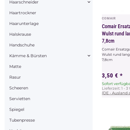
Haarschneider
Haartrockner
COMAIR
Vors
Haarunterlage
Comair Ersa
Wulst rund la
Halskrause
7,8cm
Handschuhe
Comair Ersatz
Wulst rund lang
Kämme & Bürsten
7,8cm
Matte
3,50 €
*
Rasur
Sofort verfügb
Scheeren
Lieferzeit:
1 - 
(DE - Ausland
Servietten
Spiegel
Tubenpresse