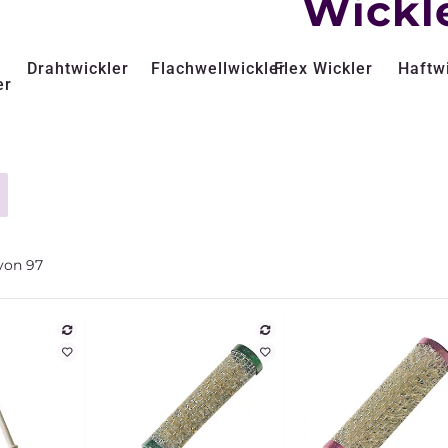
Wickl
Drahtwickler
Flachwellwickler
Flex Wickler
Haftw
er
von
97