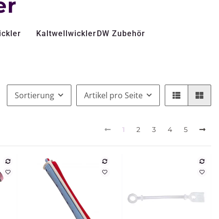
er
ickler
Kaltwellwickler
DW Zubehör
Sortierung
Artikel pro Seite
1
2
3
4
5