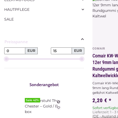
HAUTPFLEGE
SALE
Preisspanne
COMAIR
Vors
EUR
EUR
Comair KW-W
12er 9mm la
Rundgummi g
Kaltwellwickl
Comair KW-Wkl.
Sonderangebot
9mm lang Run
gelb/rot Kaltwel
2,20 €
*
Sale 42%
Sofort verfügb
Lieferzeit:
1 - 
(DE - Ausland