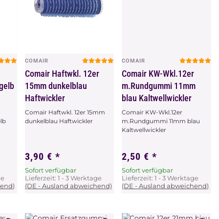
COMAIR
COMAIR
Vorschau
Vorschau
r
Comair Haftwkl. 12er
Comair KW-Wkl.12er
gelb
15mm dunkelblau
m.Rundgummi 11mm
Haftwickler
blau Kaltwellwickler
Comair Haftwkl. 12er 15mm
Comair KW-Wkl.12er
lb
dunkelblau Haftwickler
m.Rundgummi 11mm blau
Kaltwellwickler
3,90 €
*
2,50 €
*
Sofort verfügbar
Sofort verfügbar
ge
Lieferzeit:
1 - 3 Werktage
Lieferzeit:
1 - 3 Werktage
hend)
(DE - Ausland abweichend)
(DE - Ausland abweichend)