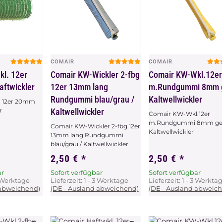
COMAIR
COMAIR
chau
Vorschau
Vorschau
kl. 12er
Comair KW-Wickler 2-fbg
Comair KW-Wkl.12e
ftwickler
12er 13mm lang
m.Rundgummi 8mm 
Rundgummi blau/grau /
Kaltwellwickler
. 12er 20mm
r
Kaltwellwickler
Comair KW-Wkl.12er
m.Rundgummi 8mm ge
Comair KW-Wickler 2-fbg 12er
Kaltwellwickler
13mm lang Rundgummi
blau/grau / Kaltwellwickler
2,50 €
*
2,50 €
*
ar
Sofort verfügbar
Sofort verfügbar
3 Werktage
Lieferzeit:
1 - 3 Werktage
Lieferzeit:
1 - 3 Werkta
 abweichend)
(DE - Ausland abweichend)
(DE - Ausland abweic