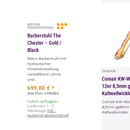
NOVON
Vorschau
PROFESSIONAL
Barberstuhl The
Chester – Gold /
Black
Retro-Barberstuhl mit
hydraulischer
Höheneinstellung,
COMAIR
Vors
verstellbarer Lehne
Comair KW-Wi
und...
12er 8,5mm g
699,00 €
*
Kaltwellwickl
Alter Preis:
1.199,00 €
Sofort verfügbar
Comair KW-Wickl
Lieferzeit:
1 - 3
8,5mm gelb/rot
Werktage
(DE -
Kaltwellwickler
Ausland abweichend)