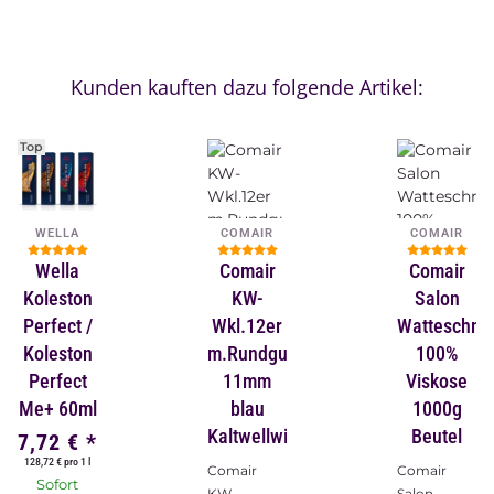
Kunden kauften dazu folgende Artikel:
Top
WELLA
COMAIR
COMAIR
Wella
Comair
Comair
Koleston
KW-
Salon
Perfect /
Wkl.12er
Watteschnu
Koleston
m.Rundgummi
100%
Perfect
11mm
Viskose
Me+ 60ml
blau
1000g
Kaltwellwickler
Beutel
7,72 €
*
128,72 € pro 1 l
Comair
Comair
Sofort
KW-
Salon