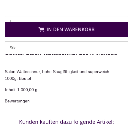
IN DEN WARENKORB
Beschreibung
Stk
Comair Salon Watteschnur 100% Viskose
Salon Watteschnur, hohe Saugfähigkeit und superweich
1000g. Beutel
Produkteigenschaft
Wert
Inhalt:
1.000,00 g
Bewertungen
Kunden kauften dazu folgende Artikel: