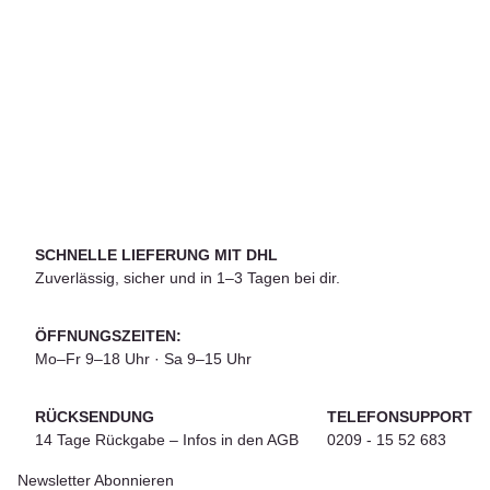
WELLA
Wella Koleston Perfect / Koleston Perfect Me+ 60ml
7,72 €
*
Wel
128,72 € pro 1 l
Sofort verfügbar
Lieferzeit:
1 - 3 Werktage
(DE - Ausland abweichend)
SCHNELLE LIEFERUNG MIT DHL
Zuverlässig, sicher und in 1–3 Tagen bei dir.
ÖFFNUNGSZEITEN:
Mo–Fr 9–18 Uhr · Sa 9–15 Uhr
RÜCKSENDUNG
TELEFONSUPPORT
14 Tage Rückgabe – Infos in den AGB
0209 - 15 52 683
Newsletter Abonnieren