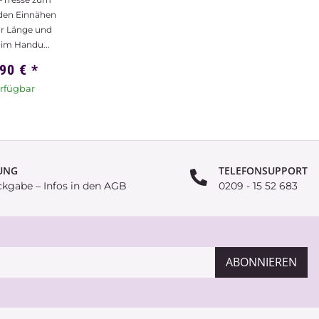
hr Länge und
im Handu...
,90 €
*
n nicht
ar
UNG
TELEFONSUPPORT
ckgabe – Infos in den AGB
0209 - 15 52 683
ABONNIEREN