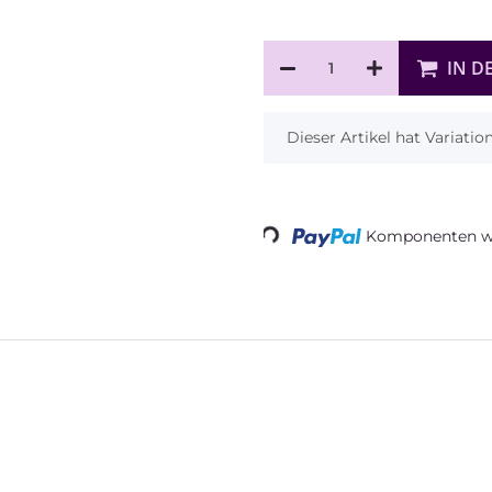
IN D
x
Dieser Artikel hat Variati
Loading...
Komponenten we