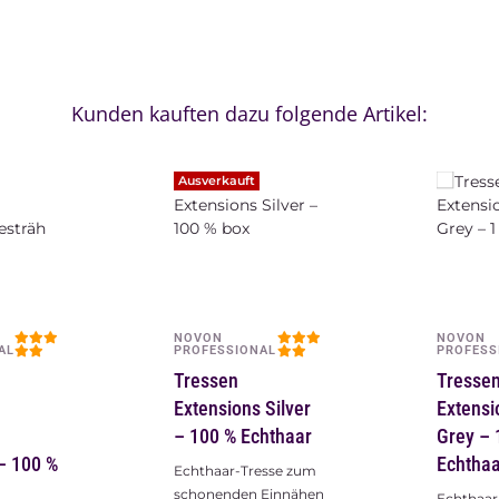
Kunden kauften dazu folgende Artikel:
Ausverka
NOVON
NOVON
AL
PROFESSIONAL
PROFESS
Tressen
Tresse
 Grau /
Extensions
Extensi
 %
#1b/Grey
– 100 %
Gesträhnt – 100 %
Echthaar
Echthaar
schonen
esse zum