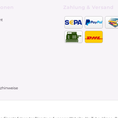
ionen
Zahlung & Versand
ht
tzhinweise