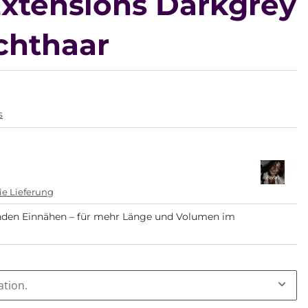
Extensions Darkgrey
chthaar
s
ie Lieferung
nden Einnähen – für mehr Länge und Volumen im
ation.