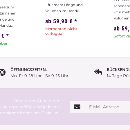
– für me
Einnähen
Echthaar-Tresse zum
Volumen 
änge und
schonenden Einnähen
Handu...
– für mehr Länge und
ab
59
Volumen im Handu...
0 €
*
Momenta
verfügb
ab
59,90 €
*
gbar
Sofort verfügbar
ÖFFNUNGSZEITEN:
RÜCKSEND
Mo–Fr 9–18 Uhr · Sa 9–15 Uhr
14 Tage Rü
Newsletter Abonnieren
E-Mail-Adresse
rung
regelmäßig und jederzeit
oduktsortiment per E-Mail zu.