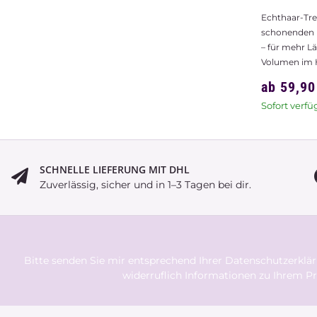
schonenden 
– für mehr L
Volumen im 
ab
59,9
Sofort verfü
SCHNELLE LIEFERUNG MIT DHL
Zuverlässig, sicher und in 1–3 Tagen bei dir.
Bitte senden Sie mir entsprechend Ihrer
Datenschutzerklä
widerruflich Informationen zu Ihrem Pr