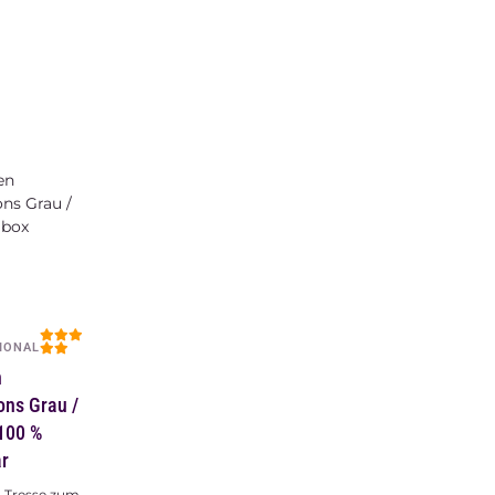
uft
IONAL
n
ons Silver
 Echthaar
-Tresse zum
den Einnähen