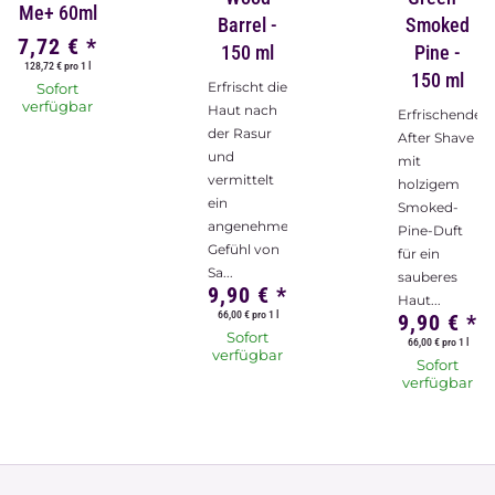
Me+ 60ml
Barrel -
Smoked
7,72 €
*
150 ml
Pine -
128,72 € pro 1 l
150 ml
Erfrischt die
Sofort
verfügbar
Haut nach
Erfrischendes
der Rasur
After Shave
und
mit
vermittelt
holzigem
ein
Smoked-
angenehmes
Pine-Duft
Gefühl von
für ein
Sa...
sauberes
9,90 €
*
Haut...
66,00 € pro 1 l
9,90 €
*
Sofort
66,00 € pro 1 l
verfügbar
Sofort
verfügbar