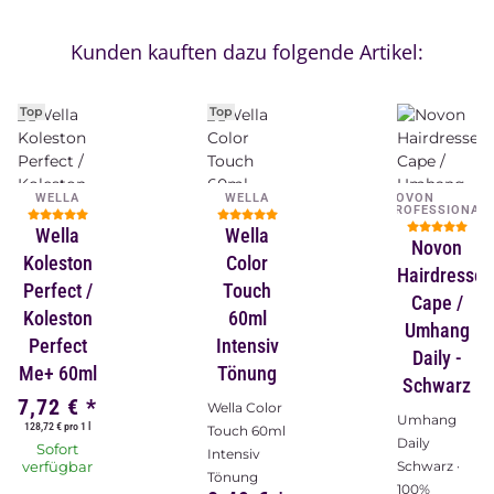
Kunden kauften dazu folgende Artikel:
Top
Top
WELLA
WELLA
NOVON
PROFESSIONAL
Wella
Wella
Novon
Koleston
Color
Hairdresser
Perfect /
Touch
Cape /
Koleston
60ml
Umhang
Perfect
Intensiv
Daily -
Me+ 60ml
Tönung
Schwarz
7,72 €
*
Wella Color
Umhang
128,72 € pro 1 l
Touch 60ml
Daily
Sofort
Intensiv
verfügbar
Schwarz ·
Tönung
100%