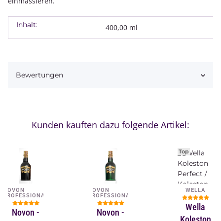
einmassieren.
Inhalt:
Produkteigenschaft
Wert
400,00 ml
Bewertungen
Kunden kauften dazu folgende Artikel:
Top
NOVON
NOVON
WELLA
PROFESSIONAL
PROFESSIONAL
Wella
Novon -
Novon -
Koleston