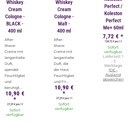
Whiskey
Whiskey
Perfect /
Cream
Cream
Koleston
Cologne -
Cologne -
Perfect
BLACK -
Malt -
Me+ 60ml
400 ml
400 ml
7,72 €
*
After-
After-
128,72 € pro 1 l
Shave-
Shave-
Sofort
Creme mit
Creme mit
verfügbar
Lieferzeit:
1
langanhaltendem
langanhaltendem
- 3
Duft,
Duft, die
Werktage
spendet
der Haut
(DE -
Ausland
Feuchtigkeit
Feuchtigkeit
abweichend)
und
und Fri...
10,90 €
beruhigt...
*
10,90 €
*
27,25 € pro 1 l
Sofort
27,25 € pro 1 l
verfügbar
Sofort
verfügbar