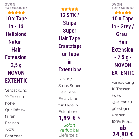
NOVON
NOVON
PROFESSIONAL
PROFESSIONAL
12 STK /
10 x Tape
10 x Tape
Strips
In - 16
In - Grey /
Super
Hellblond
Grau -
Hair Tape
Natur -
Hair
Ersatztape
Hair
Extensions
für Tape
Extensions
- 2,5 g -
in
- 2,5 g -
NOVON
Extentions
NOVON
EXTENTION
12 STK /
EXTENTIONS
Verpackungsin
Strips Super
10 Tressen ·
Verpackungsinhalt:
Hair Tape
hohe
10 Tressen ·
Ersatztape
Qualität zu
hohe
für Tape in
günstigen
Qualität zu
Extentions
Preisen ·
fairen
1,99 €
*
100% Ech...
Preisen ·
Sofort
ab
100%
verfügbar
24,90 €
Lieferzeit:
1
Echthaar