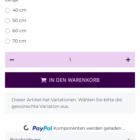
40 cm
50 cm
60 cm
70 cm
IN DEN WARENKORB
x
Dieser Artikel hat Variationen. Wählen Sie bitte die
gewünschte Variation aus.
Komponenten werden geladen ...
Loading...
Beschreibung