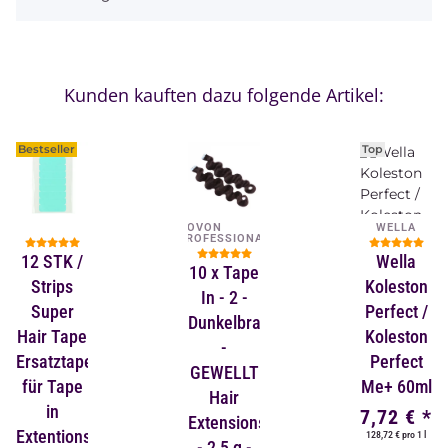
Kunden kauften dazu folgende Artikel:
Bestseller
Top
NOVON
WELLA
PROFESSIONAL
12 STK /
Wella
10 x Tape
Strips
Koleston
In - 2 -
Super
Perfect /
Dunkelbraun
Hair Tape
Koleston
-
Ersatztape
Perfect
GEWELLT
für Tape
Me+ 60ml
Hair
in
7,72 €
*
Extensions
Extentions
128,72 € pro 1 l
- 2,5 g -