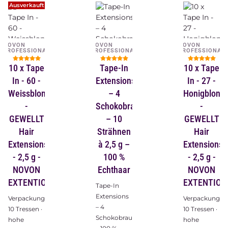
Ausverkauft
NOVON
NOVON
NOVON
PROFESSIONAL
PROFESSIONAL
PROFESSIONAL
10 x Tape
Tape-In
10 x Tape
In - 60 -
Extensions
In - 27 -
Weissblond
– 4
Honigblond
-
Schokobraun
-
GEWELLT
– 10
GEWELLT
Hair
Strähnen
Hair
Extensions
à 2,5 g –
Extensions
- 2,5 g -
100 %
- 2,5 g -
NOVON
Echthaar
NOVON
EXTENTIONS
EXTENTION
Tape-In
Extensions
Verpackungsinhalt:
Verpackungsin
– 4
10 Tressen ·
10 Tressen ·
Schokobraun
hohe
hohe