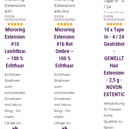
NOVON
NOVON
NOVON
PROFESSIONAL
PROFESSIONAL
PROFESSIONAL
Microring
Microring
10 x Tape
Extensions
Extensions
In - 4 / 24
#10
#1b Rot
Gesträhnt
Leichtbraun
Ombre –
-
– 100 %
100 %
GEWELLT
Echthaar
Echthaar
Hair
Extensions
Echthaar-
Echthaar-
- 2,5 g -
Strähnen
Strähnen
NOVON
zum
zum
schonenden
schonenden
EXTENTION
Einsetzen
Einsetzen
Verpackungsin
mit Micro-
mit Micro-
10 Tressen ·
Ring – für
Ring – für
hohe
mehr
mehr
Qualität zu
Länge un...
Länge un...
ab
ab
fairen