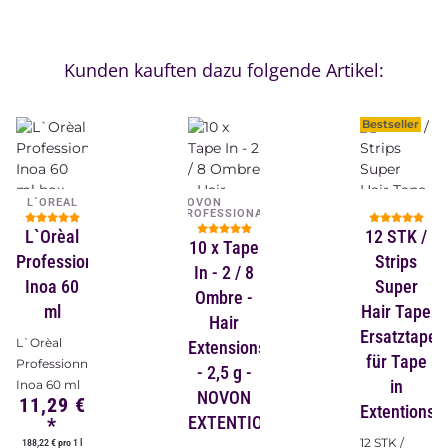
Kunden kauften dazu folgende Artikel:
Bestseller
L´OREAL
NOVON
PROFESSIONAL
L`Orèal
12 STK /
10 x Tape
Professionnel
Strips
In - 2 / 8
Inoa 60
Super
Ombre -
ml
Hair Tape
Hair
Ersatztape
L`Orèal
Extensions
für Tape
Professionnel
- 2,5 g -
in
Inoa 60 ml
NOVON
11,29 €
Extentions
EXTENTIONS
*
12 STK /
188,22 € pro 1 l