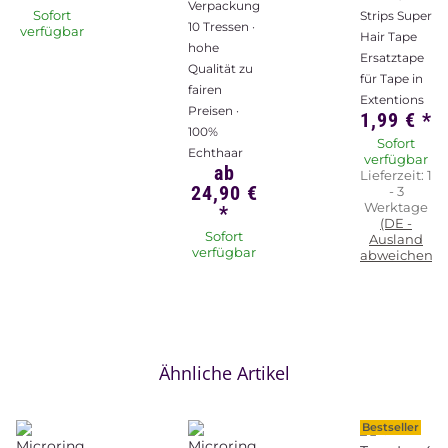
Verpackungsinhalt:
Sofort
Strips Super
10 Tressen ·
verfügbar
Hair Tape
hohe
Ersatztape
Qualität zu
für Tape in
fairen
Extentions
Preisen ·
1,99 €
*
100%
Sofort
Echthaar
verfügbar
ab
Lieferzeit:
1
24,90 €
- 3
Werktage
*
(DE -
Sofort
Ausland
verfügbar
abweichend)
Ähnliche Artikel
Bestseller