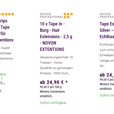
NOVON
NOVON
PROFESSIONAL
PROFESS
trips
10 x Tape In -
Tape Ex
 Tape
Burg - Hair
Silver 
 für
Extensions - 2,5 g
Echthaa
tentions
- NOVON
Echthaar
ps Super
EXTENTIONS
zum sch
satztape
Einkleben
Verpackungsinhalt: 10
xtentions
Länge un
Tressen · hohe
Mi...
Qualität zu günstigen
Preisen · 100% Ech...
ab
24
gbar
- 3
99,60 € pro
ab
24,90 €
*
DE -
Weitere Va
99,60 € pro 100 g
erhältlich.
)
Weitere Variationen
Sofort v
erhältlich.
Sofort verfügbar