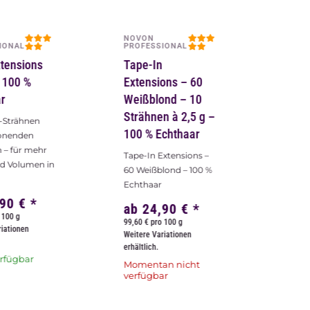
NOVON
IONAL
PROFESSIONAL
tensions
Tape-In
– 100 %
Extensions – 60
r
Weißblond – 10
Strähnen à 2,5 g –
-Strähnen
100 % Echthaar
onenden
 – für mehr
Tape-In Extensions –
d Volumen in
60 Weißblond – 100 %
Echthaar
,90 €
*
ab
24,90 €
*
 100 g
99,60 € pro 100 g
riationen
Weitere Variationen
erhältlich.
erfügbar
Momentan nicht
verfügbar