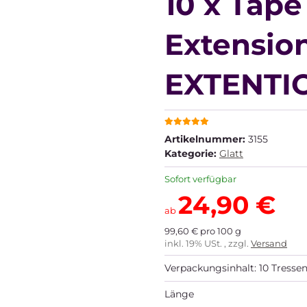
10 x Tape 
Extension
EXTENTI
Artikelnummer:
3155
Kategorie:
Glatt
Sofort verfügbar
24,90 €
ab
99,60 € pro 100 g
inkl. 19% USt. , zzgl.
Versand
Verpackungsinhalt: 10 Tressen
Länge