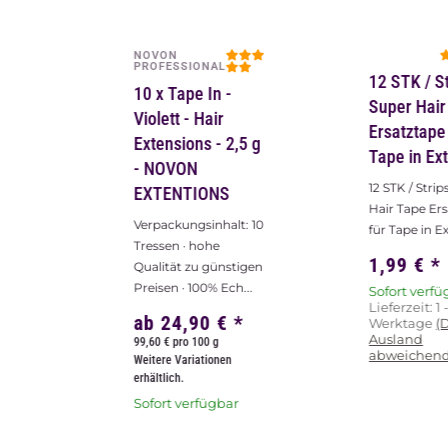
NOVON
PROFESSIONAL
12 STK / S
10 x Tape In -
Super Hair
Violett - Hair
Ersatztape
Extensions - 2,5 g
Tape in Ex
- NOVON
12 STK / Stri
EXTENTIONS
Hair Tape Er
Verpackungsinhalt: 10
für Tape in E
Tressen · hohe
1,99 €
*
Qualität zu günstigen
Preisen · 100% Ech...
Sofort verfü
Lieferzeit:
1 
ab
24,90 €
*
Werktage
(
Ausland
99,60 € pro 100 g
abweichend
Weitere Variationen
erhältlich.
Sofort verfügbar