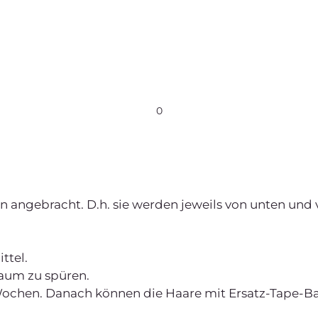
0
angebracht. D.h. sie werden jeweils von unten und v
.
ttel.
kaum zu spüren.
e Wochen. Danach können die Haare mit Ersatz-Tape-