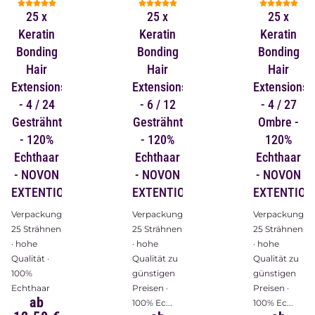
25 x
25 x
25 x
Keratin
Keratin
Keratin
Bonding
Bonding
Bonding
Hair
Hair
Hair
Extensions
Extensions
Extensions
- 4 / 24
- 6 / 12
- 4 / 27
Gesträhnt
Gesträhnt
Ombre -
- 120%
- 120%
120%
Echthaar
Echthaar
Echthaar
- NOVON
- NOVON
- NOVON
EXTENTIONS
EXTENTIONS
EXTENTION
Verpackungsinhalt:
Verpackungsinhalt:
Verpackungsin
25 Strähnen
25 Strähnen
25 Strähnen
· hohe
· hohe
· hohe
Qualität ·
Qualität zu
Qualität zu
100%
günstigen
günstigen
Echthaar
Preisen ·
Preisen ·
ab
100% Ec...
100% Ec...