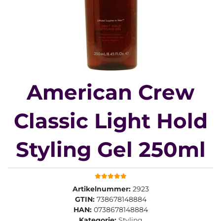
American Crew
Classic Light Hold
Styling Gel 250ml
Artikelnummer:
2923
GTIN:
738678148884
HAN:
0738678148884
Kategorie:
Styling