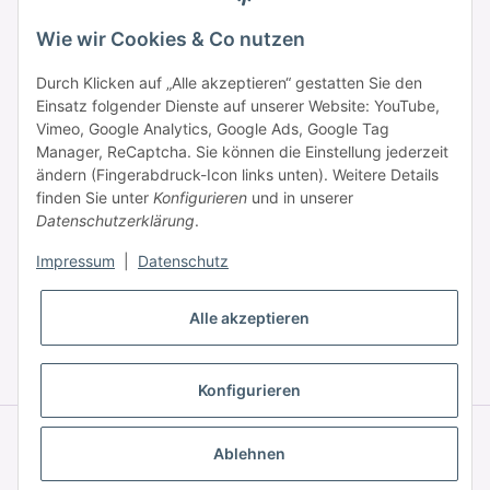
Samstag: 09:00 - 15:00 Uhr
Wie wir Cookies & Co nutzen
Durch Klicken auf „Alle akzeptieren“ gestatten Sie den
Einsatz folgender Dienste auf unserer Website: YouTube,
Informationen
Vimeo, Google Analytics, Google Ads, Google Tag
Manager, ReCaptcha. Sie können die Einstellung jederzeit
ändern (Fingerabdruck-Icon links unten). Weitere Details
Zahlung & Versand
finden Sie unter
Konfigurieren
und in unserer
Datenschutzerklärung
.
Impressum
|
Datenschutz
Alle akzeptieren
* Alle Preise inkl. gesetzlicher USt., zzgl.
Versand
Konfigurieren
© © 2025 HAAR PROFI – A brand of Novon Professional GmbH
Powered by
JTL-Shop
|
FIRE JTL-Shop Template
Ablehnen