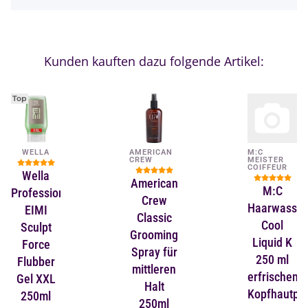
Kunden kauften dazu folgende Artikel:
Top
WELLA
AMERICAN
M:C
CREW
MEISTER
COIFFEUR
Wella
American
M:C
Professionals
Crew
Haarwasser
EIMI
Classic
Cool
Sculpt
Grooming
Liquid K
Force
Spray für
250 ml
Flubber
mittleren
erfrischend
Gel XXL
Halt
Kopfhautpfl
250ml
250ml