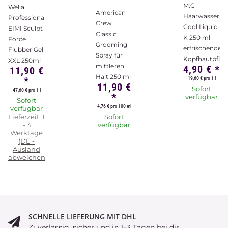
M:C
Wella
American
Haarwasser
Professionals
Crew
Cool Liquid
EIMI Sculpt
Classic
K 250 ml
Force
Grooming
erfrischende
Flubber Gel
Spray für
Kopfhautpfleg
XXL 250ml
mittleren
4,90 €
*
11,90 €
Halt 250 ml
*
19,60 € pro 1 l
11,90 €
Sofort
47,60 € pro 1 l
*
verfügbar
Sofort
4,76 € pro 100 ml
verfügbar
Lieferzeit:
1
Sofort
- 3
verfügbar
Werktage
(DE -
Ausland
abweichend)
SCHNELLE LIEFERUNG MIT DHL
Zuverlässig, sicher und in 1–3 Tagen bei dir.