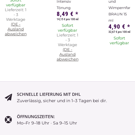
Sofort
Intensiv
und
verfügbar
Tönung
Wimpernfarbe
Lieferzeit:
1
8,49 €
*
BRAUN 15
- 3
Werktage
14,15 € pro 100 ml
ml
(DE -
Sofort
4,90 €
*
Ausland
verfügbar
32,67 € pro 100 ml
abweichend)
Lieferzeit:
1
Sofort
- 3
verfügbar
Werktage
(DE -
Ausland
abweichend)
SCHNELLE LIEFERUNG MIT DHL
Zuverlässig, sicher und in 1–3 Tagen bei dir.
ÖFFNUNGSZEITEN:
Mo–Fr 9–18 Uhr · Sa 9–15 Uhr