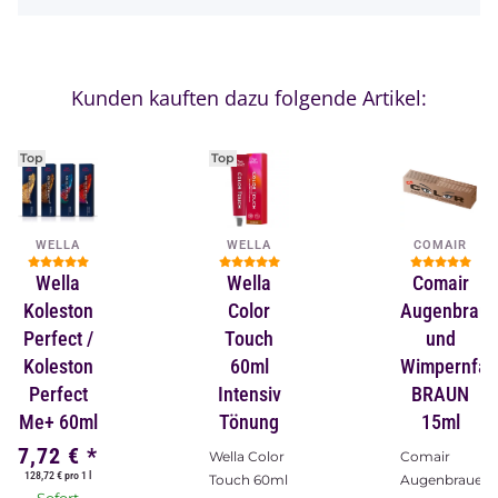
Kunden kauften dazu folgende Artikel:
Top
Top
WELLA
WELLA
COMAIR
Wella
Wella
Comair
Koleston
Color
Augenbraue
Perfect /
Touch
und
Koleston
60ml
Wimpernfar
Perfect
Intensiv
BRAUN
Me+ 60ml
Tönung
15ml
7,72 €
*
Wella Color
Comair
128,72 € pro 1 l
Touch 60ml
Augenbrauen-