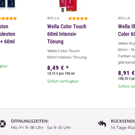
WELLA
WELLA
ston
Wella Color Touch
Wella I
Koleston
60ml Intensiv
Color 6
e+ 60ml
Tönung
Wella Ill
60ml – S
Wella Color Touch
Farben u
60ml Intensiv Tönung
glänzende
gbar
8,49 €
*
8,91 
14,15 € pro 100 ml
148,55 € pr
Sofort verfügbar
Sofort v
ÖFFNUNGSZEITEN:
RÜCKSEND
Mo–Fr 9–18 Uhr · Sa 9–15 Uhr
14 Tage Rü