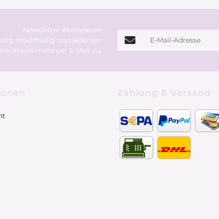
Newsletter Abonnieren
E-Mail-Adresse
rung
regelmäßig und jederzeit
oduktsortiment per E-Mail zu.
ionen
Zahlung & Versand
ht