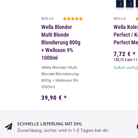
WELLA
WELLA
Wella Blondor
Wella Kole
Multi Blonde
Perfect / 
Blondierung 800g
Perfect M
+ Welloxon 9%
7,72 €
*
1000ml
128,72 € pro 1 l
Wella Blondor Multi
Sofort verfü
Blonde Blondierung
800g + Welloxon 9%
1000ml
39,90 €
*
22,17 € pro 1 l
Sofort verfügbar
SCHNELLE LIEFERUNG MIT DHL
Zuverlässig, sicher und in 1–3 Tagen bei dir.