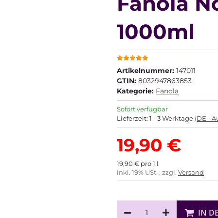
Fanola N
1000ml
Artikelnummer:
147011
GTIN:
8032947863853
Kategorie:
Fanola
Sofort verfügbar
Lieferzeit:
1 - 3 Werktage
(DE - 
19,90 €
19,90 € pro 1 l
inkl. 19% USt. , zzgl.
Versand
IN D