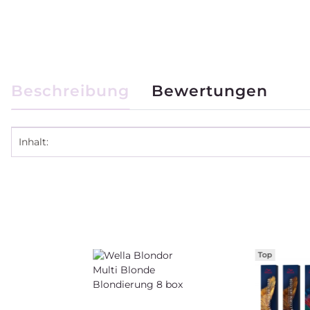
weitere Registerkarten anzeigen
Beschreibung
Bewertungen
Produkteigenschaft
Wert
Inhalt:
Top