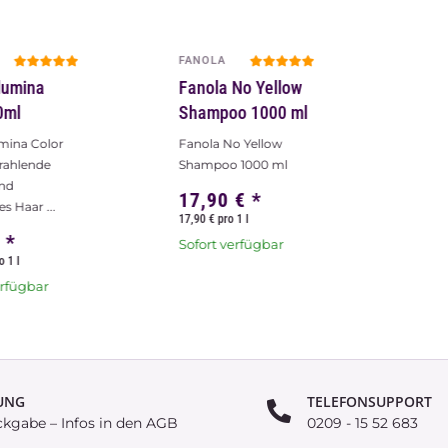
FANOLA
llumina
Fanola No Yellow
0ml
Shampoo 1000 ml
umina Color
Fanola No Yellow
trahlende
Shampoo 1000 ml
nd
17,90 €
*
s Haar ...
17,90 € pro 1 l
€
*
Sofort verfügbar
o 1 l
erfügbar
UNG
TELEFONSUPPORT
ckgabe – Infos in den AGB
0209 - 15 52 683