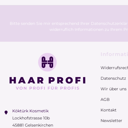
Bitte senden Sie mir entsprechend Ihrer
Datenschutzerklä
widerruflich Informationen zu Ihrem Pr
Informat
Widerrufsrec
Datenschutz
Wir über uns
AGB
Kontakt
Köktürk Kosmetik
Lockhofstrasse 10b
Newsletter
45881 Gelsenkirchen