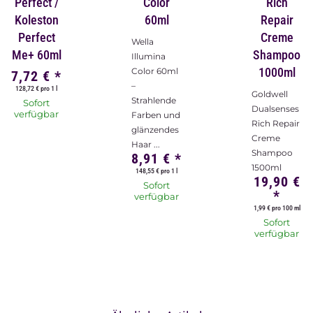
Perfect /
Color
Rich
Koleston
60ml
Repair
Perfect
Creme
Wella
Me+ 60ml
Shampoo
Illumina
1000ml
Color 60ml
7,72 €
*
–
128,72 € pro 1 l
Goldwell
Strahlende
Sofort
Dualsenses
verfügbar
Farben und
Rich Repair
glänzendes
Creme
Haar ...
Shampoo
8,91 €
*
1500ml
148,55 € pro 1 l
19,90 €
Sofort
*
verfügbar
1,99 € pro 100 ml
Sofort
verfügbar