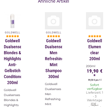
Ähnliche Artikel
GOLDWELL
GOLDWELL
Goldwell
Goldwell
Goldwell
Dualsenses
Dualsenses
Elumen
Blondes &
Men
clear
Highlights
Refreshing
200ml
Anti-
Mint
200ml
Gelbstich
Shampoo
19,90 €
*
Conditioner
300ml
99,50 € pro 1 l
200ml
Goldwell
Sofort
verfügbar
Dualsenses
Goldwell
Lieferzeit:
1
Men
Dualsenses
- 3
Refreshing
Blondes &
Werktage
(DE -
Mint
Highlights