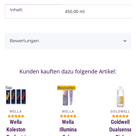
Inhalt:
Produkteigenschaft
Wert
450,00 ml
Bewertungen
Kunden kauften dazu folgende Artikel:
Top
Bestseller
WELLA
WELLA
GOLDWELL
Wella
Wella
Goldwell
Koleston
Illumina
Dualsenses