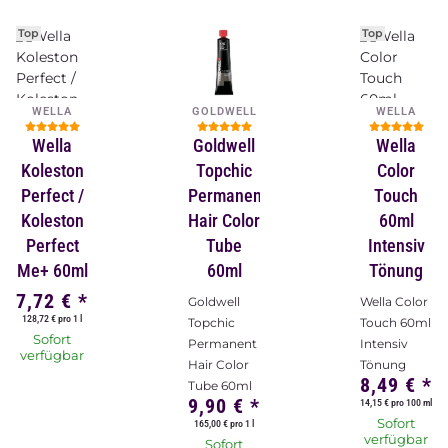
Top
Top
WELLA
GOLDWELL
WELLA
Wella
Goldwell
Wella
Koleston
Topchic
Color
Perfect /
Permanent
Touch
Koleston
Hair Color
60ml
Perfect
Tube
Intensiv
Me+ 60ml
60ml
Tönung
7,72 €
*
Goldwell
Wella Color
128,72 € pro 1 l
Topchic
Touch 60ml
Sofort
Permanent
Intensiv
verfügbar
Hair Color
Tönung
8,49 €
*
Tube 60ml
9,90 €
*
14,15 € pro 100 ml
Sofort
165,00 € pro 1 l
verfügbar
Sofort