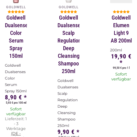
GOLDWELL
GOLDWELL
Goldwell
Goldwell
Goldwell
Dualsenses
Dualsenses
Elumen
Color
Scalp
Light 9
Serum
Regulation
AB 200ml
Spray
Deep
200ml
150ml
Cleansing
19,90 €
*
Shampoo
Goldwell
99,50 € pro 1 l
250ml
Dualsenses
Sofort
Color
verfügbar
Goldwell
Serum
Dualsenses
Spray 150ml
Scalp
8,90 €
*
Regulation
5,93 € pro 100 ml
Deep
Sofort
Cleansing
verfügbar
Lieferzeit:
1
Shampoo
- 3
250ml
Werktage
9,90 €
*
(DE -