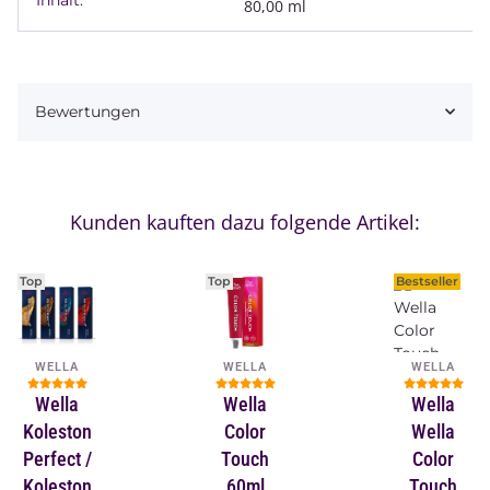
Produkteigenschaft
Wert
80,00 ml
Bewertungen
Kunden kauften dazu folgende Artikel:
Top
Top
Bestseller
WELLA
WELLA
WELLA
Wella
Wella
Wella
Koleston
Color
Wella
Perfect /
Touch
Color
Koleston
60ml
Touch