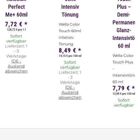
Perfect
Intensiv
Plus –
Me+ 60ml
Tönung
Demi-
Permanent-
7,72 €
*
Wella Color
Glanz-
128,72 € pro 1 l
Touch 60ml
Sofort
Intensivtön
Intensiv
verfügbar
Tönung
60 ml
Lieferzeit:
1
8,49 €
*
- 3
Wella Color
Werktage
14,15 € pro 100 ml
(DE -
Sofort
Touch Plus
Ausland
verfügbar
-
abweichend)
Lieferzeit:
1
Intensivtönun
- 3
60 ml
Werktage
7,79 €
*
(DE -
Ausland
12,98 € pro 100 ml
abweichend)
Sofort
verfügbar