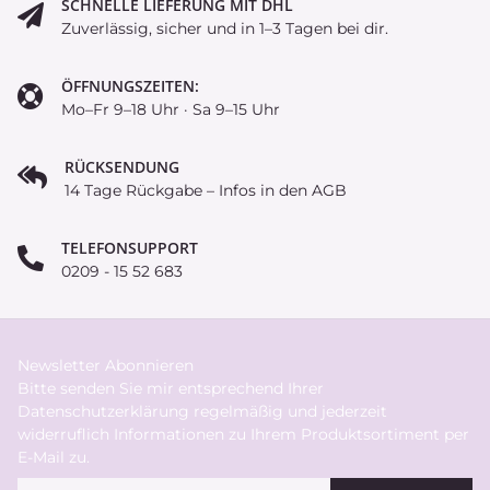
SCHNELLE LIEFERUNG MIT DHL
Zuverlässig, sicher und in 1–3 Tagen bei dir.
ÖFFNUNGSZEITEN:
Mo–Fr 9–18 Uhr · Sa 9–15 Uhr
RÜCKSENDUNG
14 Tage Rückgabe – Infos in den AGB
TELEFONSUPPORT
0209 - 15 52 683
Newsletter Abonnieren
Bitte senden Sie mir entsprechend Ihrer
Datenschutzerklärung
regelmäßig und jederzeit
widerruflich Informationen zu Ihrem Produktsortiment per
E-Mail zu.
E-Mail-Adresse