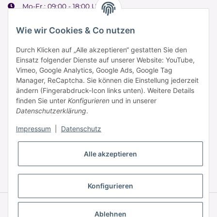
Mo-Fr.: 09:00 - 18:00 Uhr
Samstag: 09:00 - 15:00 Uhr
Wie wir Cookies & Co nutzen
Durch Klicken auf „Alle akzeptieren“ gestatten Sie den
Einsatz folgender Dienste auf unserer Website: YouTube,
Informationen
Vimeo, Google Analytics, Google Ads, Google Tag
Manager, ReCaptcha. Sie können die Einstellung jederzeit
ändern (Fingerabdruck-Icon links unten). Weitere Details
Zahlung & Versand
finden Sie unter
Konfigurieren
und in unserer
Datenschutzerklärung
.
Impressum
|
Datenschutz
Alle akzeptieren
* Alle Preise inkl. gesetzlicher USt., zzgl.
Versand
Konfigurieren
© © 2025 HAAR PROFI – A brand of Novon Professional GmbH
Powered by
JTL-Shop
|
FIRE JTL-Shop Template
Ablehnen