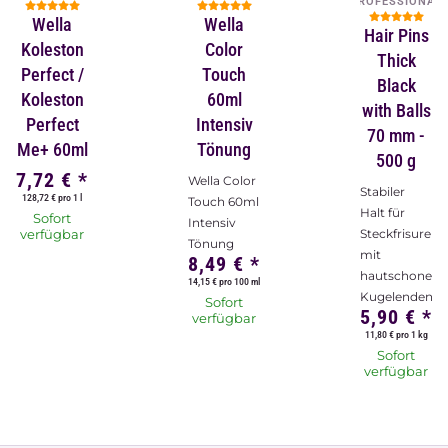
PROFESSIONAL
Wella
Wella
Hair Pins
Koleston
Color
Thick
Perfect /
Touch
Black
Koleston
60ml
with Balls
Perfect
Intensiv
70 mm -
Me+ 60ml
Tönung
500 g
7,72 €
*
Wella Color
Stabiler
128,72 € pro 1 l
Touch 60ml
Halt für
Sofort
Intensiv
verfügbar
Steckfrisuren,
Tönung
mit
8,49 €
*
hautschonen
14,15 € pro 100 ml
Kugelenden.
Sofort
5,90 €
*
verfügbar
11,80 € pro 1 kg
Sofort
verfügbar