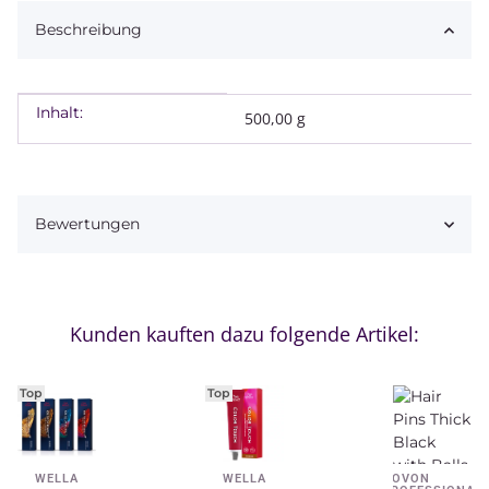
Beschreibung
Inhalt:
Produkteigenschaft
Wert
500,00 g
Bewertungen
Kunden kauften dazu folgende Artikel:
Top
Top
WELLA
WELLA
NOVON