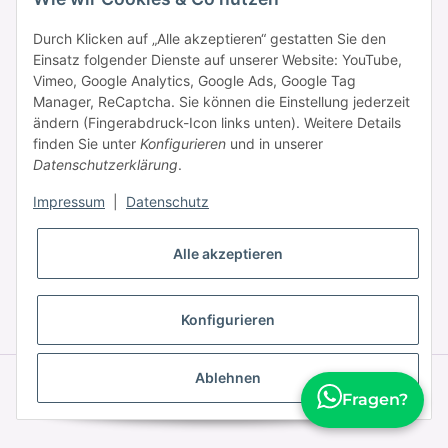
Durch Klicken auf „Alle akzeptieren“ gestatten Sie den
Einsatz folgender Dienste auf unserer Website: YouTube,
Informationen
Vimeo, Google Analytics, Google Ads, Google Tag
Manager, ReCaptcha. Sie können die Einstellung jederzeit
ändern (Fingerabdruck-Icon links unten). Weitere Details
Zahlung & Versand
finden Sie unter
Konfigurieren
und in unserer
Datenschutzerklärung
.
Impressum
|
Datenschutz
Alle akzeptieren
* Alle Preise inkl. gesetzlicher USt., zzgl.
Versand
Konfigurieren
Ablehnen
© © 2025 HAAR PROFI – A brand of Novon Professional GmbH
Powered by
JTL-Shop
|
FIRE JTL-Shop Template
Fragen?