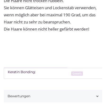
Die Haare nicht trocken rubbeln.
Sie können Glätteisen und Lockenstab verwenden,
wenn möglich aber bei maximal 190 Grad, um das
Haar nicht zu sehr zu beanspruchen.
Die Haare können nicht heller gefärbt werden!
Keratin Bonding:
Produkteigenschaft
Wert
Gewellt
Bewertungen