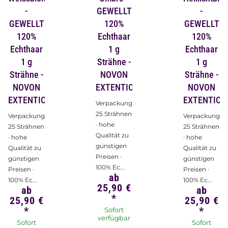
-
GEWELLT
-
GEWELLT
120%
GEWELLT
120%
Echthaar
120%
Echthaar
1 g
Echthaar
1 g
Strähne -
1 g
Strähne -
NOVON
Strähne -
NOVON
EXTENTIONS
NOVON
EXTENTIONS
EXTENTION
Verpackungsinhalt:
25 Strähnen
Verpackungsinhalt:
Verpackungsin
· hohe
25 Strähnen
25 Strähnen
Qualität zu
· hohe
· hohe
günstigen
Qualität zu
Qualität zu
Preisen ·
günstigen
günstigen
100% Ec...
Preisen ·
Preisen ·
ab
100% Ec...
100% Ec...
25,90 €
ab
ab
*
25,90 €
25,90 €
*
*
Sofort
verfügbar
Sofort
Sofort