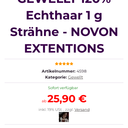
Echthaar 1 g
Strähne - NOVON
EXTENTIONS
Artikelnummer:
4598
Kategorie:
Gewellt
Sofort verfügbar
25,90 €
ab
inkl. 19% USt. , zzgl.
Versand