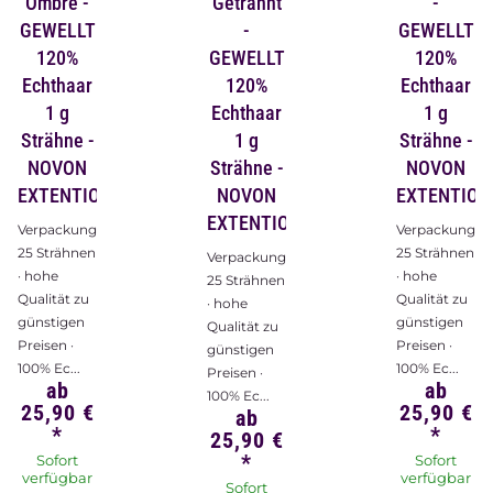
Ombre -
Geträhnt
-
GEWELLT
-
GEWELLT
120%
GEWELLT
120%
Echthaar
120%
Echthaar
1 g
Echthaar
1 g
Strähne -
1 g
Strähne -
NOVON
Strähne -
NOVON
EXTENTIONS
NOVON
EXTENTION
EXTENTIONS
Verpackungsinhalt:
Verpackungsin
25 Strähnen
25 Strähnen
Verpackungsinhalt:
· hohe
· hohe
25 Strähnen
Qualität zu
Qualität zu
· hohe
günstigen
günstigen
Qualität zu
Preisen ·
Preisen ·
günstigen
100% Ec...
100% Ec...
Preisen ·
ab
ab
100% Ec...
25,90 €
25,90 €
ab
*
*
25,90 €
*
Sofort
Sofort
verfügbar
verfügbar
Sofort