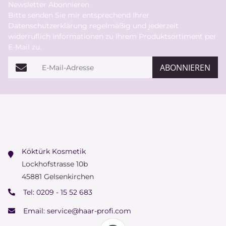
Newsletter Abonnieren
Bitte senden Sie mir entsprechend Ihrer
Datenschutzerklärung
regelmäßig und jederzeit
widerruflich Informationen zu Ihrem Produktsortiment per
E-Mail zu.
E-Mail-Adresse
ABONNIEREN
Köktürk Kosmetik
Lockhofstrasse 10b
45881 Gelsenkirchen
Tel:
0209 - 15 52 683
Email:
service@haar-profi.com