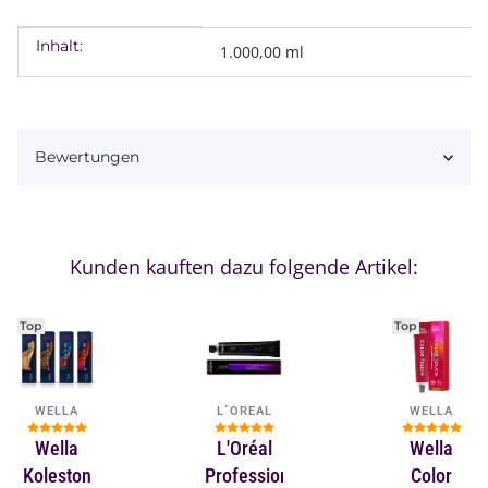
Inhalt:
Produkteigenschaft
Wert
1.000,00 ml
Bewertungen
Kunden kauften dazu folgende Artikel:
Top
Top
WELLA
L´OREAL
WELLA
Wella
L'Oréal
Wella
Koleston
Professionnel
Color