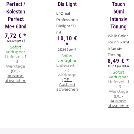
Perfect /
Dia Light
Touch
Koleston
60ml
L`Orèal
Perfect
Intensiv
Professionnel
Me+ 60ml
Tönung
Dialight 50
ml
7,72 €
*
Wella Color
10,10 €
128,72 € pro 1 l
Touch 60ml
*
Sofort
Intensiv
202,06 € pro 1 l
verfügbar
Tönung
Sofort
Lieferzeit:
1
8,49 €
*
verfügbar
- 3
Lieferzeit:
1
Werktage
14,15 € pro 100 ml
- 3
(DE -
Sofort
Werktage
Ausland
verfügbar
(DE -
abweichend)
Lieferzeit:
1
Ausland
- 3
abweichend)
Werktage
(DE -
Ausland
abweichend)