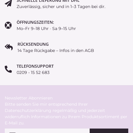
SCHNELLE LIEFERUNG MIT DHL
Zuverlässig, sicher und in 1–3 Tagen bei dir.
ÖFFNUNGSZEITEN:
Mo–Fr 9–18 Uhr · Sa 9–15 Uhr
RÜCKSENDUNG
14 Tage Rückgabe – Infos in den AGB
TELEFONSUPPORT
0209 - 15 52 683
Newsletter Abonnieren
Bitte senden Sie mir entsprechend Ihrer
Datenschutzerklärung
regelmäßig und jederzeit
widerruflich Informationen zu Ihrem Produktsortiment per
E-Mail zu.
E-Mail-Adresse