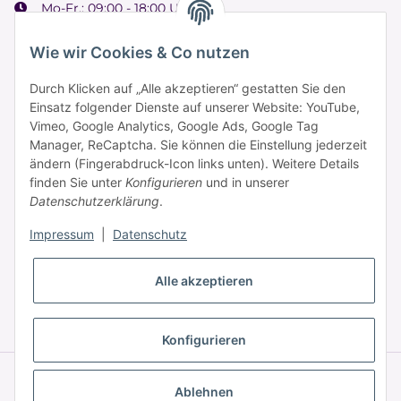
Mo-Fr.: 09:00 - 18:00 Uhr
Samstag: 09:00 - 15:00 Uhr
Wie wir Cookies & Co nutzen
Durch Klicken auf „Alle akzeptieren“ gestatten Sie den
Einsatz folgender Dienste auf unserer Website: YouTube,
Informationen
Vimeo, Google Analytics, Google Ads, Google Tag
Manager, ReCaptcha. Sie können die Einstellung jederzeit
ändern (Fingerabdruck-Icon links unten). Weitere Details
Zahlung & Versand
finden Sie unter
Konfigurieren
und in unserer
Datenschutzerklärung
.
Impressum
|
Datenschutz
Alle akzeptieren
* Alle Preise inkl. gesetzlicher USt., zzgl.
Versand
Konfigurieren
© © 2025 HAAR PROFI – A brand of Novon Professional GmbH
Powered by
JTL-Shop
|
FIRE JTL-Shop Template
Ablehnen