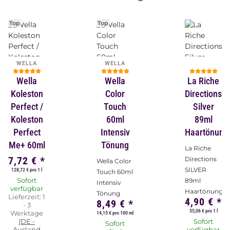
Top
Top
WELLA
WELLA
Wella
Wella
La Riche
Koleston
Color
Directions
Perfect /
Touch
Silver
Koleston
60ml
89ml
Perfect
Intensiv
Haartönung
Me+ 60ml
Tönung
La Riche
7,72 €
*
Directions
Wella Color
SILVER
128,72 € pro 1 l
Touch 60ml
Sofort
89ml
Intensiv
verfügbar
Haartönung
Tönung
Lieferzeit:
1
4,90 €
*
8,49 €
*
- 3
55,06 € pro 1 l
Werktage
14,15 € pro 100 ml
(DE -
Sofort
Sofort
Ausland
verfügbar