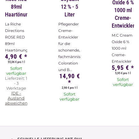
Oxide 6 %
89ml
12 % - 5
1000 ml
Haartönung
Liter
Creme-
La Riche
Pflegender
Entwickler
Directions
Creme-
M:C Cream
ROSE RED
Entwickler
Oxide 6 %
89ml
für die
1000 ml
Haartönung
schonende,
Creme-
4,90 €
*
fachmännische
Entwickler
55,06 € pro 1 l
Coloration
5,95 €
*
Sofort
und B...
verfügbar
5,95 € pro 1 l
14,90 €
Lieferzeit:
1
Sofort
*
- 3
verfügbar
Werktage
2,98 € pro 1 l
(DE -
Sofort
Ausland
verfügbar
abweichend)