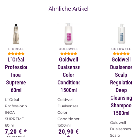
Ähnliche Artikel
L´OREAL
GOLDWELL
GOLDWELL
L`Orèal
Goldwell
Goldwell
Professionnel
Dualsenses
Dualsenses
Inoa
Color
Scalp
Supreme
Conditioner
Regulation
60ml
1500ml
Deep
Cleansing
L`Orèal
Goldwell
Shampoo
Professionnel
Dualsenses
1500ml
INOA
Color
SUPREME
Conditioner
Goldwell
60 ml
1500ml
Dualsenses
7,20 €
*
20,90 €
Scalp
120,00 € pro 1 l