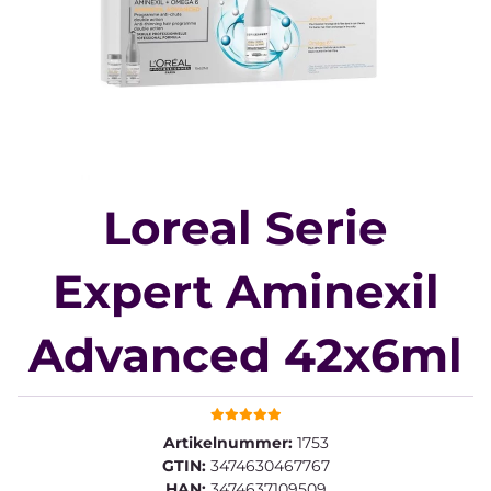
Loreal Serie
Expert Aminexil
Advanced 42x6ml
Artikelnummer:
1753
GTIN:
3474630467767
HAN:
3474637109509