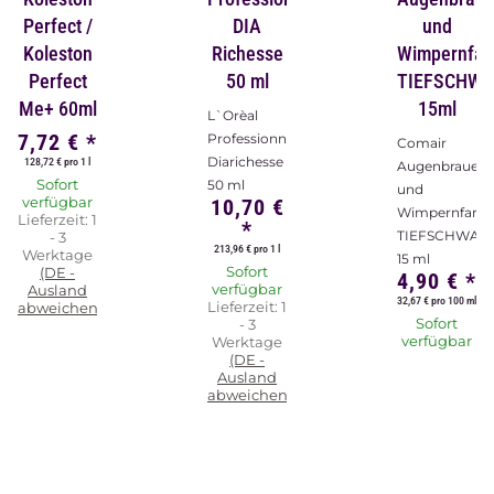
Perfect /
DIA
und
Koleston
Richesse
Wimpernfar
Perfect
50 ml
TIEFSCHW
Me+ 60ml
15ml
L`Orèal
7,72 €
*
Professionnel
Comair
Diarichesse
128,72 € pro 1 l
Augenbrauen-
Sofort
50 ml
und
verfügbar
10,70 €
Wimpernfarbe
Lieferzeit:
1
*
TIEFSCHWAR
- 3
213,96 € pro 1 l
Werktage
15 ml
Sofort
(DE -
4,90 €
*
verfügbar
Ausland
32,67 € pro 100 ml
Lieferzeit:
1
abweichend)
Sofort
- 3
verfügbar
Werktage
(DE -
Ausland
abweichend)