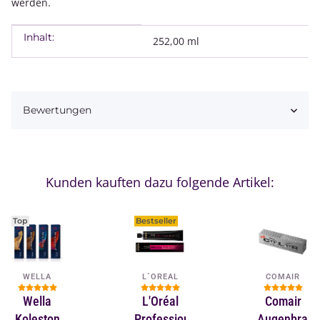
werden.
Inhalt:
Produkteigenschaft
Wert
252,00 ml
Bewertungen
Kunden kauften dazu folgende Artikel:
Top
Bestseller
WELLA
L´OREAL
COMAIR
Wella
L'Oréal
Comair
Koleston
Professionnel
Augenbraue