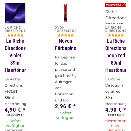
Ausverkauft
LA RICHE
NOVON
LA RICHE
DIRECTIONS
PROFESSIONAL
DIRECTIONS
La Riche
Novon
La Riche
Directions
Färbepinsel
Directions
Violet
neon red
Färbepinsel
89ml
89ml
für das
Haartönung
Haartönung
präzise und
gleichmäßige
La Riche
La Riche
Auftragen
Directions
Directions
von
VIOLET
coral red
Coloration
89ml
89ml
und Blo...
Haartönung
Haartönung
2,96 €
*
4,90 €
*
4,90 €
*
Sofort
55,06 € pro 1 l
55,06 € pro 1 l
verfügbar
Sofort
Momentan
verfügbar
nicht
Lieferzeit:
1
verfügbar