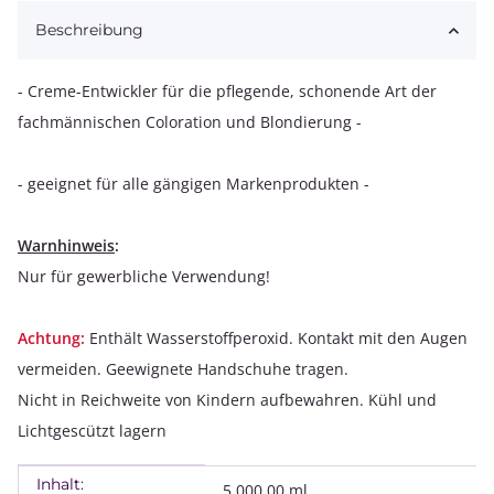
Loading...
Beschreibung
- Creme-Entwickler für die pflegende, schonende Art der
fachmännischen Coloration und Blondierung -
- geeignet für alle gängigen Markenprodukten -
Warnhinweis
:
Nur für gewerbliche Verwendung!
Achtung:
Enthält Wasserstoffperoxid. Kontakt mit den Augen
vermeiden. Geewignete Handschuhe tragen.
Nicht in Reichweite von Kindern aufbewahren. Kühl und
Lichtgescützt lagern
Inhalt:
Produkteigenschaft
Wert
5.000,00 ml