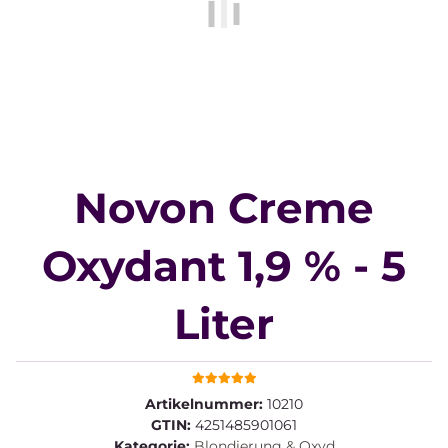
Novon Creme
Oxydant 1,9 % - 5
Liter
Artikelnummer:
10210
GTIN:
4251485901061
Kategorie:
Blondierung & Oxyd