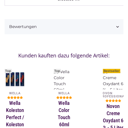
Bewertungen
Kunden kauften dazu folgende Artikel:
Top
Top
Bestseller
WELLA
WELLA
NOVON
PROFESSIONAL
Wella
Wella
Novon
Koleston
Color
Creme
Perfect /
Touch
Oxydant 6
Koleston
60ml
% - 5 Liter