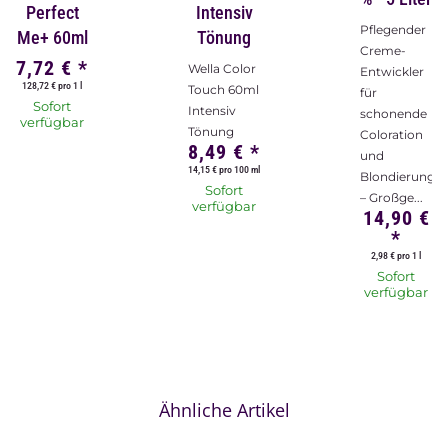
Perfect
Intensiv
Pflegender
Me+ 60ml
Tönung
Creme-
7,72 €
*
Wella Color
Entwickler
128,72 € pro 1 l
Touch 60ml
für
Sofort
Intensiv
schonende
verfügbar
Tönung
Coloration
8,49 €
*
und
14,15 € pro 100 ml
Blondierung
Sofort
– Großge...
verfügbar
14,90 €
*
2,98 € pro 1 l
Sofort
verfügbar
Ähnliche Artikel