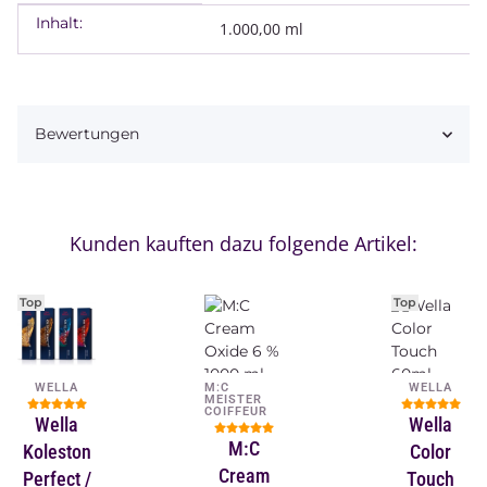
Inhalt:
Produkteigenschaft
Wert
1.000,00 ml
Bewertungen
Kunden kauften dazu folgende Artikel:
Top
Top
WELLA
M:C
WELLA
MEISTER
COIFFEUR
Wella
Wella
M:C
Koleston
Color
Cream
Perfect /
Touch