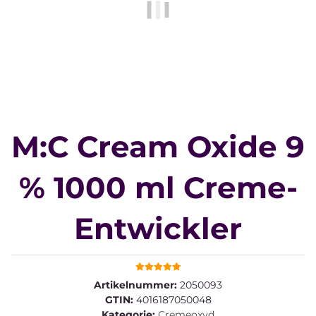
M:C Cream Oxide 9
% 1000 ml Creme-
Entwickler
Artikelnummer:
2050093
GTIN:
4016187050048
Kategorie:
Cremeoxyd