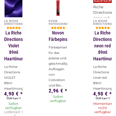
Ausverkauft
LA RICHE
NOVON
LA RICHE
DIRECTIONS
PROFESSIONAL
DIRECTIONS
La Riche
Novon
La Riche
Directions
Färbepinsel
Directions
Violet
neon red
Färbepinsel
89ml
89ml
für das
Haartönung
Haartönung
präzise und
gleichmäßige
La Riche
La Riche
Auftragen
Directions
Directions
von
VIOLET
coral red
Coloration
89ml
89ml
und Blo...
Haartönung
Haartönung
2,96 €
*
4,90 €
*
4,90 €
*
Sofort
55,06 € pro 1 l
55,06 € pro 1 l
verfügbar
Sofort
Momentan
verfügbar
nicht
Lieferzeit:
1
verfügbar