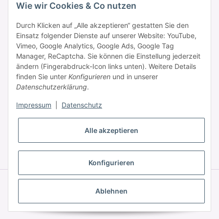
Wie wir Cookies & Co nutzen
Durch Klicken auf „Alle akzeptieren“ gestatten Sie den
Informationen
Einsatz folgender Dienste auf unserer Website: YouTube,
Vimeo, Google Analytics, Google Ads, Google Tag
Manager, ReCaptcha. Sie können die Einstellung jederzeit
Zahlung & Versand
ändern (Fingerabdruck-Icon links unten). Weitere Details
finden Sie unter
Konfigurieren
und in unserer
Datenschutzerklärung
.
Impressum
|
Datenschutz
Alle akzeptieren
* Alle Preise inkl. gesetzlicher USt., zzgl.
Versand
Konfigurieren
© © 2025 HAAR PROFI – A brand of Novon Professional GmbH
Powered by
JTL-Shop
|
FIRE JTL-Shop Template
Ablehnen