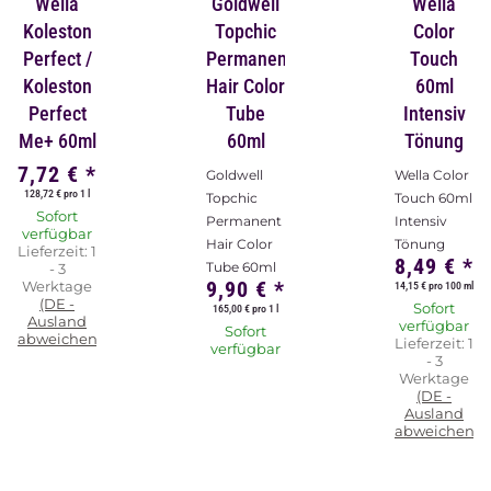
Wella
Goldwell
Wella
Koleston
Topchic
Color
Perfect /
Permanent
Touch
Koleston
Hair Color
60ml
Perfect
Tube
Intensiv
Me+ 60ml
60ml
Tönung
7,72 €
*
Goldwell
Wella Color
128,72 € pro 1 l
Topchic
Touch 60ml
Sofort
Permanent
Intensiv
verfügbar
Hair Color
Tönung
Lieferzeit:
1
8,49 €
*
Tube 60ml
- 3
9,90 €
*
Werktage
14,15 € pro 100 ml
(DE -
Sofort
165,00 € pro 1 l
Ausland
verfügbar
Sofort
abweichend)
Lieferzeit:
1
verfügbar
- 3
Werktage
(DE -
Ausland
abweichend)