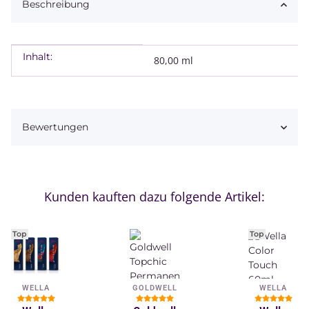
Beschreibung
Inhalt:
Produkteigenschaft
Wert
80,00 ml
Bewertungen
Kunden kauften dazu folgende Artikel:
Top
Top
WELLA
GOLDWELL
WELLA