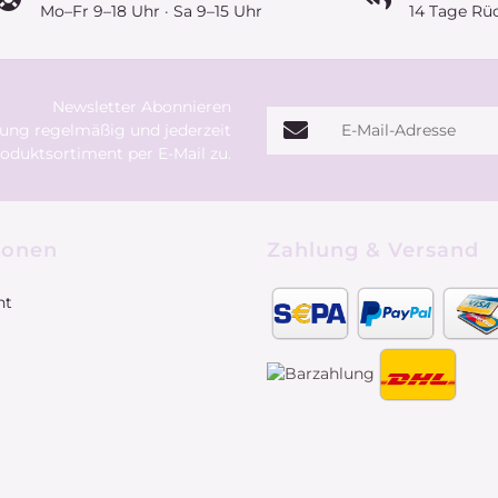
Mo–Fr 9–18 Uhr · Sa 9–15 Uhr
14 Tage Rü
Newsletter Abonnieren
E-Mail-Adresse
rung
regelmäßig und jederzeit
oduktsortiment per E-Mail zu.
ionen
Zahlung & Versand
ht