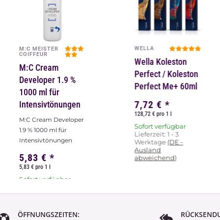
WELLA
M:C MEISTER
COIFFEUR
Wella Koleston
M:C Cream
Perfect / Koleston
Developer 1.9 %
Perfect Me+ 60ml
1000 ml für
7,72 €
*
Intensivtönungen
128,72 € pro 1 l
M:C Cream Developer
Sofort verfügbar
1.9 % 1000 ml für
Lieferzeit:
1 - 3
Intensivtönungen
Werktage
(DE -
Ausland
5,83 €
*
abweichend)
5,83 € pro 1 l
Sofort verfügbar
ÖFFNUNGSZEITEN:
RÜCKSEND