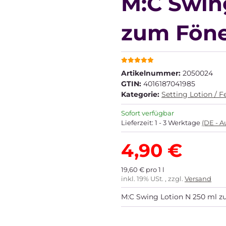
M:C Swin
zum Fön
Artikelnummer:
2050024
GTIN:
4016187041985
Kategorie:
Setting Lotion / F
Sofort verfügbar
Lieferzeit:
1 - 3 Werktage
(DE - 
4,90 €
19,60 € pro 1 l
inkl. 19% USt. , zzgl.
Versand
M:C Swing Lotion N 250 ml 