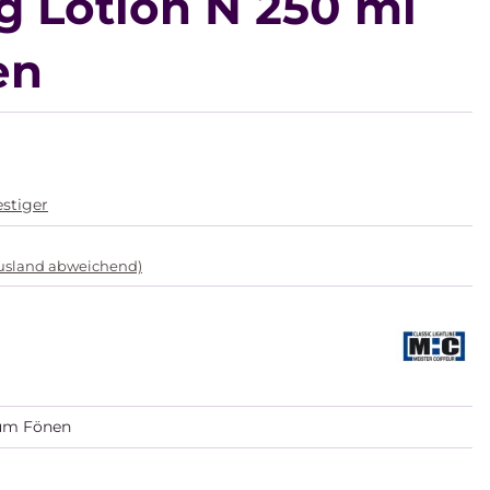
g Lotion N 250 ml
en
estiger
Ausland abweichend)
zum Fönen