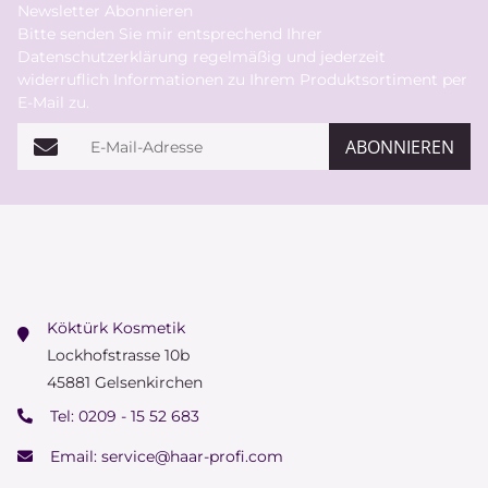
Newsletter Abonnieren
Bitte senden Sie mir entsprechend Ihrer
Datenschutzerklärung
regelmäßig und jederzeit
widerruflich Informationen zu Ihrem Produktsortiment per
E-Mail zu.
E-Mail-Adresse
ABONNIEREN
Köktürk Kosmetik
Lockhofstrasse 10b
45881 Gelsenkirchen
Tel:
0209 - 15 52 683
Email:
service@haar-profi.com