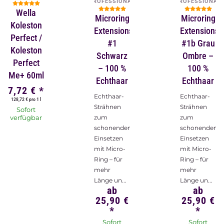
PROFESSIONAL
PROFESSIONAL
Wella
Microring
Microring
Koleston
Extensions
Extensions
Perfect /
#1
#1b Grau
Koleston
Schwarz
Ombre –
Perfect
– 100 %
100 %
Me+ 60ml
Echthaar
Echthaar
7,72 €
*
Echthaar-
Echthaar-
128,72 € pro 1 l
Strähnen
Strähnen
Sofort
verfügbar
zum
zum
schonenden
schonenden
Einsetzen
Einsetzen
mit Micro-
mit Micro-
Ring – für
Ring – für
mehr
mehr
Länge un...
Länge un...
ab
ab
25,90 €
25,90 €
*
*
Sofort
Sofort