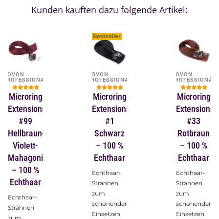
Kunden kauften dazu folgende Artikel:
Bestseller
NOVON
NOVON
NOVON
PROFESSIONAL
PROFESSIONAL
PROFESSIONAL
Microring
Microring
Microring
Extensions
Extensions
Extensions
#99
#1
#33
Hellbraun-
Schwarz
Rotbraun
Violett-
– 100 %
– 100 %
Mahagoni
Echthaar
Echthaar
– 100 %
Echthaar-
Echthaar-
Echthaar
Strähnen
Strähnen
zum
zum
Echthaar-
schonenden
schonenden
Strähnen
Einsetzen
Einsetzen
zum