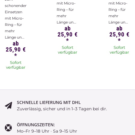
mit Micro-
mit Micro-
schonenden
Ring – für
Ring – für
Einsetzen
mehr
mehr
mit Micro-
Länge un...
Länge un...
Ring – für
ab
ab
mehr
25,90 €
25,90 €
Länge un...
*
*
ab
Sofort
Sofort
25,90 €
verfügbar
verfügbar
*
Sofort
verfügbar
SCHNELLE LIEFERUNG MIT DHL
Zuverlässig, sicher und in 1–3 Tagen bei dir.
ÖFFNUNGSZEITEN:
Mo–Fr 9–18 Uhr · Sa 9–15 Uhr