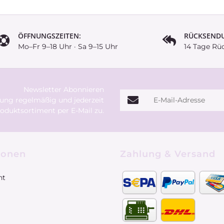
ÖFFNUNGSZEITEN:
RÜCKSEND
Mo–Fr 9–18 Uhr · Sa 9–15 Uhr
14 Tage Rü
Newsletter Abonnieren
E-Mail-Adresse
rung
regelmäßig und jederzeit
oduktsortiment per E-Mail zu.
ionen
Zahlung & Versand
ht