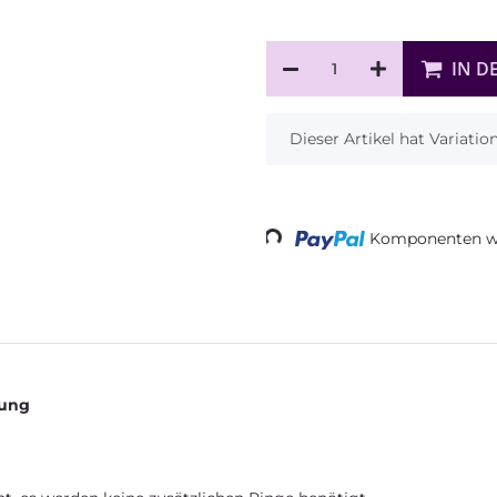
IN D
x
Dieser Artikel hat Variati
Komponenten we
Loading...
rung