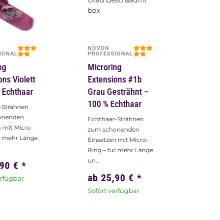
NOVON
IONAL
PROFESSIONAL
ng
Microring
ons Violett
Extensions #1b
 Echthaar
Grau Gesträhnt –
100 % Echthaar
-Strähnen
onenden
Echthaar-Strähnen
 mit Micro-
zum schonenden
ür mehr Länge
Einsetzen mit Micro-
Ring – für mehr Länge
un...
,90 €
*
ab
25,90 €
*
erfügbar
Sofort verfügbar