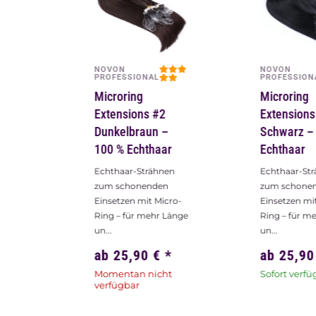
NOVON
NOVON
PROFESSIONAL
PROFESSION
Microring
Microring
Extensions #2
Extensions
Dunkelbraun –
Schwarz –
100 % Echthaar
Echthaar
Echthaar-Strähnen
Echthaar-St
zum schonenden
zum schone
Einsetzen mit Micro-
Einsetzen mi
Ring – für mehr Länge
Ring – für m
un...
un...
ab
25,90 €
*
ab
25,9
Momentan nicht
Sofort verfü
verfügbar