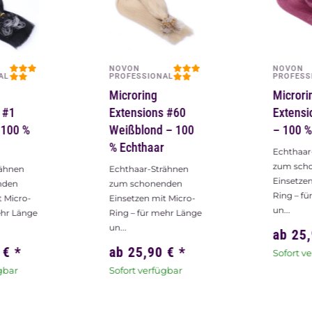
NOVON
NOVON
AL
PROFESSIONAL
PROFESS
Microring
Microri
 #1
Extensions #60
Extensi
 100 %
Weißblond – 100
– 100 %
% Echthaar
Echthaar
zum sch
rähnen
Echthaar-Strähnen
Einsetzen
nden
zum schonenden
Ring – f
t Micro-
Einsetzen mit Micro-
un...
ehr Länge
Ring – für mehr Länge
un...
ab
25
0 €
*
ab
25,90 €
*
Sofort v
gbar
Sofort verfügbar