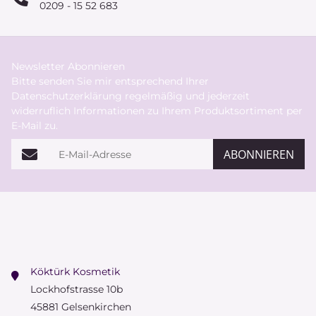
0209 - 15 52 683
Newsletter Abonnieren
Bitte senden Sie mir entsprechend Ihrer
Datenschutzerklärung
regelmäßig und jederzeit
widerruflich Informationen zu Ihrem Produktsortiment per
E-Mail zu.
E-Mail-Adresse
ABONNIEREN
Köktürk Kosmetik
Lockhofstrasse 10b
45881 Gelsenkirchen