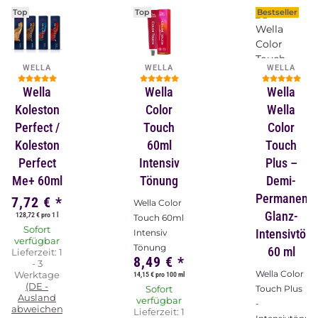
Top
Top
Bestseller
WELLA
WELLA
WELLA
Wella
Wella
Wella
Koleston
Color
Wella
Perfect /
Touch
Color
Koleston
60ml
Touch
Perfect
Intensiv
Plus –
Me+ 60ml
Tönung
Demi-
Permanent-
7,72 €
*
Wella Color
Glanz-
128,72 € pro 1 l
Touch 60ml
Sofort
Intensivtön
Intensiv
verfügbar
Tönung
60 ml
Lieferzeit:
1
8,49 €
*
- 3
Wella Color
Werktage
14,15 € pro 100 ml
(DE -
Sofort
Touch Plus
Ausland
verfügbar
-
abweichend)
Lieferzeit:
1