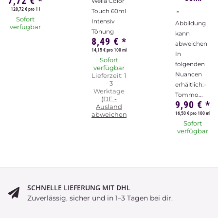
7,72 €
*
Wella Color
128,72 € pro 1 l
Touch 60ml
*
Sofort
Intensiv
Abbildung
verfügbar
Tönung
kann
8,49 €
*
abweichen
14,15 € pro 100 ml
In
Sofort
folgenden
verfügbar
Nuancen
Lieferzeit:
1
- 3
erhältlich:-
Werktage
Tommo...
(DE -
9,90 €
*
Ausland
16,50 € pro 100 ml
abweichend)
Sofort
verfügbar
SCHNELLE LIEFERUNG MIT DHL
Zuverlässig, sicher und in 1–3 Tagen bei dir.