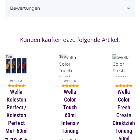
Bewertungen
Kunden kauften dazu folgende Artikel:
Top
Top
WELLA
WELLA
Wella
Wella
Wella
Koleston
Color
Color
Perfect /
Touch
Fresh
Koleston
60ml
Create
Perfect
Intensiv
Direktziehe
Me+ 60ml
Tönung
Tönung
60ml