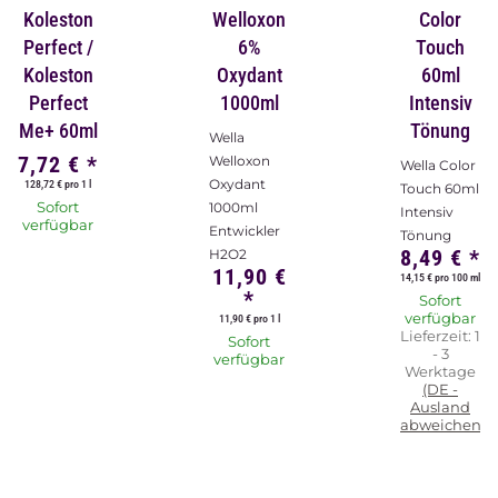
Koleston
Welloxon
Color
Perfect /
6%
Touch
Koleston
Oxydant
60ml
Perfect
1000ml
Intensiv
Me+ 60ml
Tönung
Wella
7,72 €
*
Welloxon
Wella Color
Oxydant
128,72 € pro 1 l
Touch 60ml
Sofort
1000ml
Intensiv
verfügbar
Entwickler
Tönung
8,49 €
*
H2O2
11,90 €
14,15 € pro 100 ml
*
Sofort
verfügbar
11,90 € pro 1 l
Lieferzeit:
1
Sofort
- 3
verfügbar
Werktage
(DE -
Ausland
abweichend)