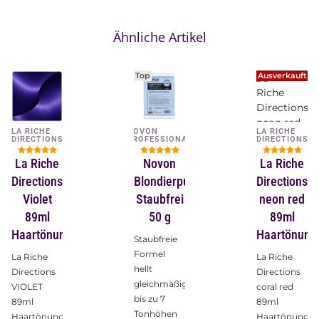
Ähnliche Artikel
Top
Ausverkauft
LA RICHE
NOVON
LA RICHE
DIRECTIONS
PROFESSIONAL
DIRECTIONS
La Riche
Novon
La Riche
Directions
Blondierpulver
Directions
Violet
Staubfrei
neon red
89ml
50 g
89ml
Haartönung
Haartönung
Staubfreie
Formel
La Riche
La Riche
hellt
Directions
Directions
gleichmäßig
VIOLET
coral red
bis zu 7
89ml
89ml
Tonhöhen
Haartönung
Haartönung