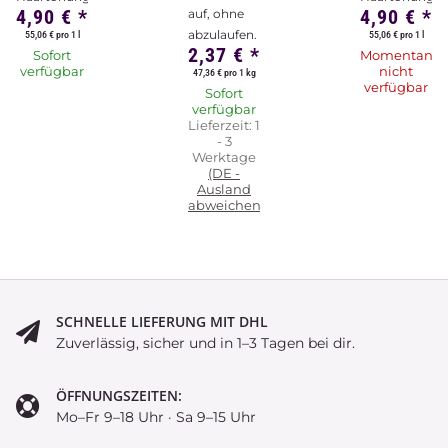
4,90 €
*
4,90 €
*
auf, ohne
abzulaufen.
55,06 € pro 1 l
55,06 € pro 1 l
2,37 €
*
Sofort
Momentan
verfügbar
nicht
47,36 € pro 1 kg
verfügbar
Sofort
verfügbar
Lieferzeit:
1
- 3
Werktage
(DE -
Ausland
abweichend)
SCHNELLE LIEFERUNG MIT DHL
Zuverlässig, sicher und in 1–3 Tagen bei dir.
ÖFFNUNGSZEITEN:
Mo–Fr 9–18 Uhr · Sa 9–15 Uhr