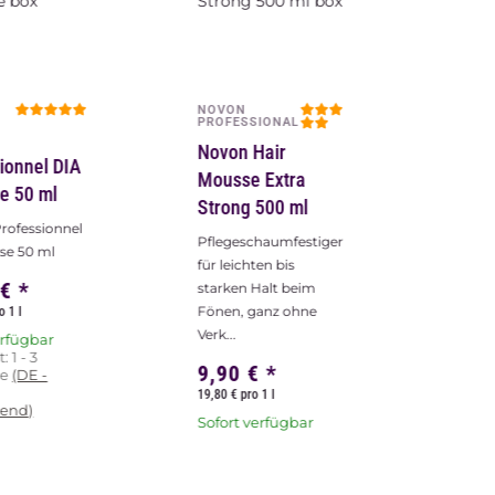
NOVON
PROFESSIONAL
Novon Hair
ionnel DIA
Mousse Extra
e 50 ml
Strong 500 ml
rofessionnel
Pflegeschaumfestiger
se 50 ml
für leichten bis
 €
*
starken Halt beim
Fönen, ganz ohne
o 1 l
Verk...
erfügbar
t:
1 - 3
9,90 €
*
ge
(DE -
19,80 € pro 1 l
end)
Sofort verfügbar