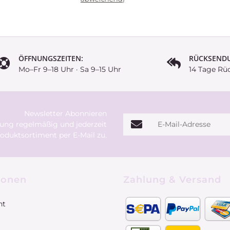
ÖFFNUNGSZEITEN:
RÜCKSEND
Mo–Fr 9–18 Uhr · Sa 9–15 Uhr
14 Tage Rü
Newsletter Abonnieren
E-Mail-Adresse
rung
regelmäßig und jederzeit
oduktsortiment per E-Mail zu.
ionen
Zahlung & Versand
ht