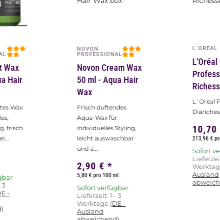
L´OREAL
NOVON
AL
PROFESSIONAL
L'Oréal
t Wax
Novon Cream Wax
Profess
ua Hair
50 ml - Aqua Hair
Richess
Wax
L`Orèal P
tes Wax
Frisch duftendes
Diariches
les,
Aqua-Wax für
10,70
g, frisch
individuelles Styling,
i...
leicht auswaschbar
213,96 € pr
und a...
Sofort v
Lieferzei
2,90 €
*
Werkta
Ausland
5,80 € pro 100 ml
gbar
abweich
- 3
Sofort verfügbar
DE -
Lieferzeit:
1 - 3
Werktage
(DE -
)
Ausland
abweichend)