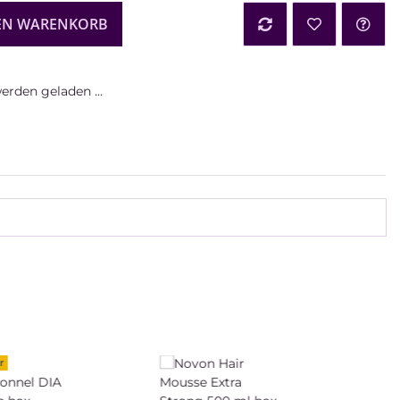
EN WARENKORB
rden geladen ...
r