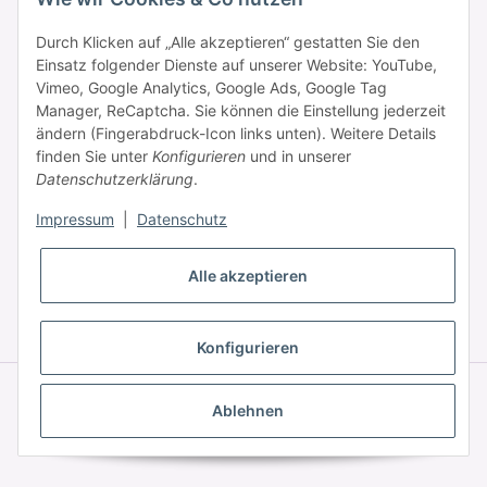
Durch Klicken auf „Alle akzeptieren“ gestatten Sie den
Einsatz folgender Dienste auf unserer Website: YouTube,
Informationen
Vimeo, Google Analytics, Google Ads, Google Tag
Manager, ReCaptcha. Sie können die Einstellung jederzeit
ändern (Fingerabdruck-Icon links unten). Weitere Details
Zahlung & Versand
finden Sie unter
Konfigurieren
und in unserer
Datenschutzerklärung
.
Impressum
|
Datenschutz
Alle akzeptieren
* Alle Preise inkl. gesetzlicher USt., zzgl.
Versand
Konfigurieren
© © 2025 HAAR PROFI – A brand of Novon Professional GmbH
Powered by
JTL-Shop
|
FIRE JTL-Shop Template
Ablehnen