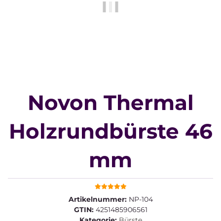
Novon Thermal
Holzrundbürste 46
mm
Artikelnummer:
NP-104
GTIN:
4251485906561
Kategorie:
Bürste