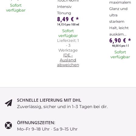
Touch 60ml
maximalem
Sofort
Intensiv
Glanz und
verfügbar
Tönung
ultra
8,49 €
*
starkem
14,15 € pro 100 ml
Halt, leicht
Sofort
auskäm...
verfügbar
6,90 €
*
Lieferzeit:
1
- 3
46,00 € pro 1 l
Werktage
Sofort
(DE -
verfügbar
Ausland
abweichend)
SCHNELLE LIEFERUNG MIT DHL
Zuverlässig, sicher und in 1–3 Tagen bei dir.
ÖFFNUNGSZEITEN:
Mo–Fr 9–18 Uhr · Sa 9–15 Uhr