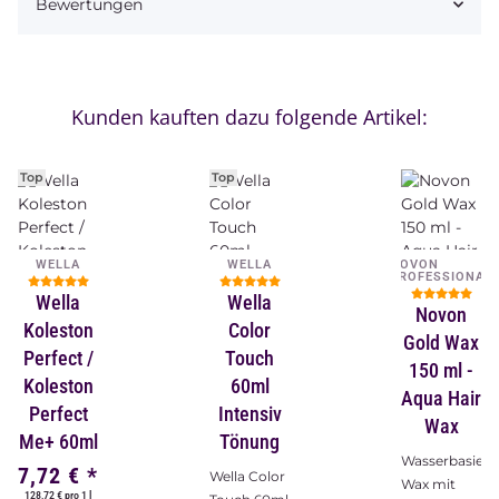
Bewertungen
Kunden kauften dazu folgende Artikel:
Top
Top
WELLA
WELLA
NOVON
PROFESSIONAL
Wella
Wella
Novon
Koleston
Color
Gold Wax
Perfect /
Touch
150 ml -
Koleston
60ml
Aqua Hair
Perfect
Intensiv
Wax
Me+ 60ml
Tönung
Wasserbasiert
7,72 €
*
Wella Color
Wax mit
128,72 € pro 1 l