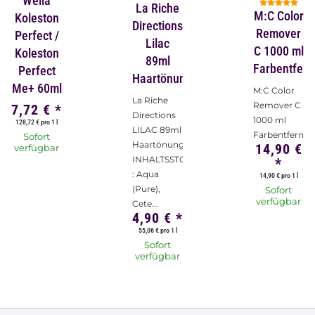
Wella
La Riche
M:C Color
Koleston
Directions
Remover
Perfect /
Lilac
C 1000 ml
Koleston
89ml
Farbentfern
Perfect
Haartönung
Me+ 60ml
M:C Color
La Riche
Remover C
7,72 €
*
Directions
1000 ml
128,72 € pro 1 l
LILAC 89ml
Farbentferner
Sofort
Haartönung
14,90 €
verfügbar
INHALTSSTOFFE
*
: Aqua
14,90 € pro 1 l
(Pure),
Sofort
verfügbar
Cete...
4,90 €
*
55,06 € pro 1 l
Sofort
verfügbar