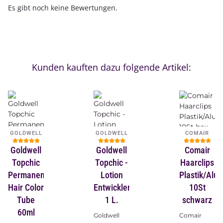
Es gibt noch keine Bewertungen.
Kunden kauften dazu folgende Artikel:
GOLDWELL
GOLDWELL
COMAIR
Goldwell
Goldwell
Comair
Topchic
Topchic -
Haarclips
Permanent
Lotion
Plastik/Alu
Hair Color
Entwickler
10St
Tube
1 L.
schwarz
60ml
Goldwell
Comair