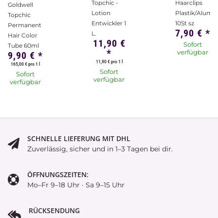
Topchic -
Haarclips
Goldwell
Lotion
Plastik/Alumi
Topchic
Entwickler 1
10St sz
Permanent
7,90 €
*
L.
Hair Color
11,90 €
Sofort
Tube 60ml
*
verfügbar
9,90 €
*
11,90 € pro 1 l
165,00 € pro 1 l
Sofort
Sofort
verfügbar
verfügbar
SCHNELLE LIEFERUNG MIT DHL
Zuverlässig, sicher und in 1–3 Tagen bei dir.
ÖFFNUNGSZEITEN:
Mo–Fr 9–18 Uhr · Sa 9–15 Uhr
RÜCKSENDUNG