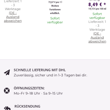
Lieferzeit:
1
72,67 € pro 1 l
8,49 €
*
- 3
Weitere
Werktage
14,15 € pro 100 ml
Variationen
(DE -
erhältlich.
Sofort
Ausland
verfügbar
Sofort
abweichend)
Lieferzeit:
1
verfügbar
- 3
Werktage
(DE -
Ausland
abweichend)
SCHNELLE LIEFERUNG MIT DHL
Zuverlässig, sicher und in 1–3 Tagen bei dir.
ÖFFNUNGSZEITEN:
Mo–Fr 9–18 Uhr · Sa 9–15 Uhr
RÜCKSENDUNG