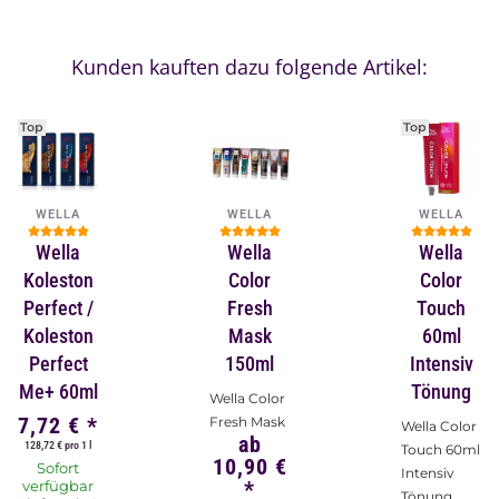
Kunden kauften dazu folgende Artikel:
Top
Top
WELLA
WELLA
WELLA
Wella
Wella
Wella
Koleston
Color
Color
Perfect /
Fresh
Touch
Koleston
Mask
60ml
Perfect
150ml
Intensiv
Me+ 60ml
Tönung
Wella Color
7,72 €
*
Fresh Mask
Wella Color
ab
128,72 € pro 1 l
Touch 60ml
10,90 €
Sofort
Intensiv
*
verfügbar
Tönung