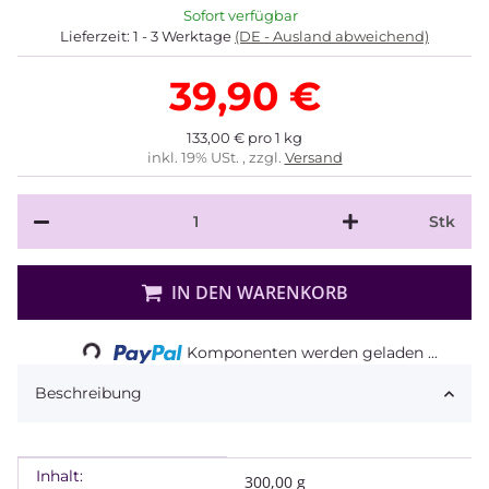
Sofort verfügbar
Lieferzeit:
1 - 3 Werktage
(DE - Ausland abweichend)
39,90 €
133,00 € pro 1 kg
inkl. 19% USt. , zzgl.
Versand
Stk
IN DEN WARENKORB
Loading...
Komponenten werden geladen ...
Beschreibung
Inhalt:
Produkteigenschaft
Wert
300,00 g