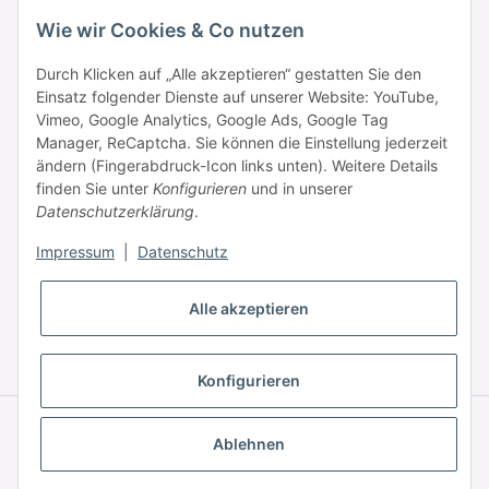
Wie wir Cookies & Co nutzen
Durch Klicken auf „Alle akzeptieren“ gestatten Sie den
Einsatz folgender Dienste auf unserer Website: YouTube,
Informationen
Vimeo, Google Analytics, Google Ads, Google Tag
Manager, ReCaptcha. Sie können die Einstellung jederzeit
ändern (Fingerabdruck-Icon links unten). Weitere Details
Zahlung & Versand
finden Sie unter
Konfigurieren
und in unserer
Datenschutzerklärung
.
Impressum
|
Datenschutz
Alle akzeptieren
* Alle Preise inkl. gesetzlicher USt., zzgl.
Versand
Konfigurieren
© © 2025 HAAR PROFI – A brand of Novon Professional GmbH
Powered by
JTL-Shop
|
FIRE JTL-Shop Template
Ablehnen