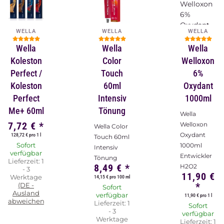
WELLA
WELLA
WELLA
Wella
Wella
Wella
Koleston
Color
Welloxon
Perfect /
Touch
6%
Koleston
60ml
Oxydant
Perfect
Intensiv
1000ml
Me+ 60ml
Tönung
Wella
7,72 €
*
Welloxon
Wella Color
Oxydant
128,72 € pro 1 l
Touch 60ml
Sofort
1000ml
Intensiv
verfügbar
Entwickler
Tönung
Lieferzeit:
1
8,49 €
*
H2O2
- 3
11,90 €
Werktage
14,15 € pro 100 ml
*
(DE -
Sofort
Ausland
verfügbar
11,90 € pro 1 l
abweichend)
Lieferzeit:
1
Sofort
- 3
verfügbar
Werktage
Lieferzeit:
1